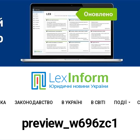
ИКА
ЗАКОНОДАВСТВО
В УКРАЇНІ
В СВІТІ
ПОДІЇ
С
preview_w696zc1