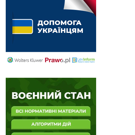
оформлення.
Учаснику після успішної реєстрації (у разі
дистанційної реєстрації) буде надіслано скановану
копію екзаменаційного листа на електронну адресу,
зазначену в заяві-анкеті. Оригінал екзаменаційного
листка зберігатиметься у приймальній комісії. Якщо в
екзаменаційному листку вступник виявить помилки,
він має звернутися до приймальної комісії.
Якщо ж під час перевірки документів буде
установлено, що особа не має права брати участь у
конкурсному відборі, то на електронну адресу, з якої
надійшли документи, буде відправлено
повідомлення про відмову в реєстрації із
зазначенням причини відмови.
Для кожного учасника, який отримав екзаменаційний
листок, на веб-сайті УЦОЯО створюють інформаційну
сторінку «
Кабінет вступника
», доступ до якої