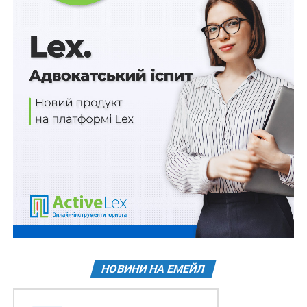
спеціальністю 081 «Право» та/або 293 «Міжнародне
право» та за іншими спеціальностями.
За дистанційної реєстрації вступник у відповідний
строк має надіслати на офіційну електронну адресу
приймальної комісії або з використанням іншого,
визначеного закладом вищої освіти каналу зв’язку,
скановані копії (фотокопії) таких документів:
– заповнена
заява-анкета
з інформацією, необхідною
для оформлення екзаменаційного листка;
– документ, що посвідчує особу;
– фотокартки для документів (кольорової або чорно-
білої) із зображенням, що відповідає досягнутому
віку вступника;
НОВИНИ НА ЕМЕЙЛ
– облікова картки платника податків (крім осіб, які