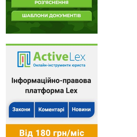
здійснюється за номером екзаменаційного листка та
РIN-кодом, зазначеним у ньому.
Вступні випробування проводитимуться в Києві та в
усіх обласних центрах України (крім Донецька і
Луганська). У Донецькій та Луганській областях
працюватимуть пункти в Слов’янську, Маріуполі та
Сєвєродонецьку. Для проведення ЄВІ з англійської
мови додатково діятимуть пункти тестування у Білій
Церкві, Кременчуку, Кривому Розі, Мелітополі та
Умані.
Схожі статті:
Go to the Future: стартувала реєстрація на третій
щорічний благодійний забіг на підтримку…