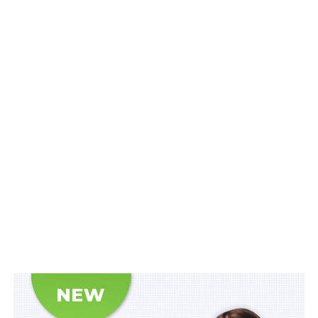
Міністерство освіти і науки України
інформує
, що
сьогодні, 11 травня, стартувала реєстрація для участі в
єдиному вступному іспиті та єдиному фаховому
вступному випробуванні, яка
триватиме до 3 червня
2021 р. включно
.
Реєстрацію здійснюватиме приймальна комісія
закладу вищої освіти за умови особистої присутності
особи, яка бажає брати участь у конкурсному відборі
на навчання для здобуття ступеня магістра та/або
дистанційно. У разі здійснення дистанційної
реєстрації заклади вищої освіти розміщують на своїх
офіційних веб-сайтах електронну(і) адресу(и)
приймальної комісії, а також номери телефонів, за
якими вступники можуть отримати консультацію.
Водночас можна взяти участь у конкурсному відборі
на навчання для здобуття ступеня магістра за