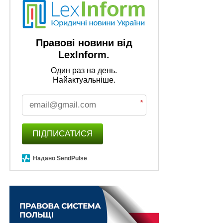
через свої релігійні переконання відмовляються
отримувати реєстраційний номер облікової картки
платника податків);
Правові новини від
– довідка, видана за місцем навчання, щодо
LexInform.
планового завершення навчання та отримання
Один раз на день.
диплома в рік вступу (у разі, якщо дані особи ще не
Найактуальніше.
вносили до ЄДЕБО);
*
– документ про здобутий ступінь вищої освіти
(освітньо-кваліфікаційний рівень) (для осіб, які
завершили навчання в минулих роках);
ПІДПИСАТИСЯ
– медичний висновок за формою первинної
Надано SendPulse
облікової документації 086-3/о (у разі потреби
створення особливих умов для складання ЄВІ/ЄФВВ).
Приймальна комісія перевірить наявність необхідних
для реєстрації документів та правильність їх