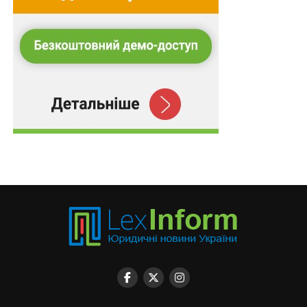
Соціальна кампанія “Втрата кінцівки — не
втрата активного життя”. 1 липня стартувала…
ПОВ'ЯЗАНІ ТЕМИ:
ЄВІ
ЄФВВ
МОН
НАСТУПНА
В законопроектах про працю не враховано
міжнародні трудові стандарти
НЕ ПРОПУСТІТЬ
Безоплатні ліки та проїзд для дітей з
багатодітних сімей