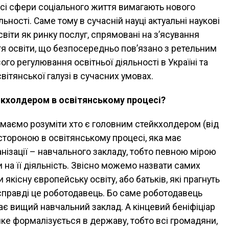
сі сфери соціального життя вимагають нового
ьності. Саме тому в сучасній науці актуальні наукові
світи як ринку послуг, спрямовані на з’ясування
я освіти, що безпосередньо пов’язано з ретельним
о регулювання освітньої діяльності в Україні та
світянської галузі в сучасних умовах.
йкхолдером в освітянському процесі?
, маємо розуміти хто є головним стейкхолдером (від
 стороною в освітянському процесі, яка має
ганізації – навчального закладу, тобто певною мірою
 на її діяльність. Звісно можемо назвати самих
 якісну європейську освіту, або батьків, які прагнуть
справді це роботодавець. Бо саме роботодавець
ає вищий навчальний заклад. А кінцевий беніфіціар
яке формалізується в державу, тобто всі громадяни,