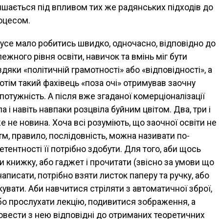
лишається під впливом тих же радянських підходів до
роцесом.
в усе мало робитись швидко, одночасно, відповідно до
лежного рівня освіти, навичок та вмінь міг бути
дяки «політичній грамотності» або «відповідності», а
 потім такий фахівець «поза очі» отримував заочну
потужність. А після вже згаданої комерціоналізації
а і навіть навпаки розцвіла буйним цвітом. Два, три і
 не новина. Хоча всі розуміють, що заочної освіти не
тм, правило, послідовність, можна називати по-
тентності її потрібно здобути. Для того, аби щось
и книжку, або гаджет і прочитати (звісно за умови що
аписати, потрібно взяти листок паперу та ручку, або
кувати. Аби навчитися стріляти з автоматичної зброї,
бо прослухати лекцію, подивитися зображення, а
ровести з нею відповідні до отриманих теоретичних