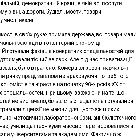
іальній, демократичній країні, в якій всі послуги
рівні, а дороги, будівлі, мости, товари
 числі якісні.
якості в своїх руках тримала держава, всі товари мали
вчальні заклади в тоталітарній економіці
 Й готували фахівців конкретних спеціальностей для
дтримували тісний зв’язок. Але під час приватизації
на жаль, було втрачено. Комерціалізовані навчальні
ля ринку праці, загалом не враховуючи потреб того
ономістів та юристів на початку 90-х років ХХ ст.
х спеціальностей. При цьому, зважаючи на те, що
стей не вистачало, більшість спеціалістів готувалися
отримали ліцензії не маючи для цього аж ніяких
чально-методичної лабораторної бази, ані бібліотечного
й знає, училища і технікуми масово перетворювалися в
тавали університетами та академіями. Фактично ж