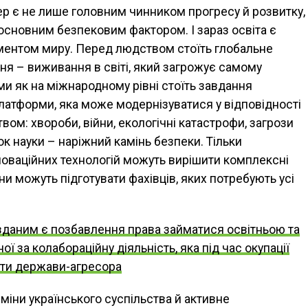
ер є не лише головним чинником прогресу й розвитку,
 основним безпековим фактором. І зараз освіта є
ентом миру. Перед людством стоїть глобальне
ня – виживання в світі, який загрожує самому
и як на міжнародному рівні стоїть завдання
платформи, яка може модернізуватися у відповідності
вом: хвороби, війни, екологічні катастрофи, загрози
к науки – наріжний камінь безпеки. Тільки
новаційних технологій можуть вирішити комплексні
и можуть підготувати фахівців, яких потребують усі
вданим є позбавлення права займатися освітньою та
 за колабораційну діяльність, яка під час окупації
іти держави-агресора
зміни українського суспільства й активне