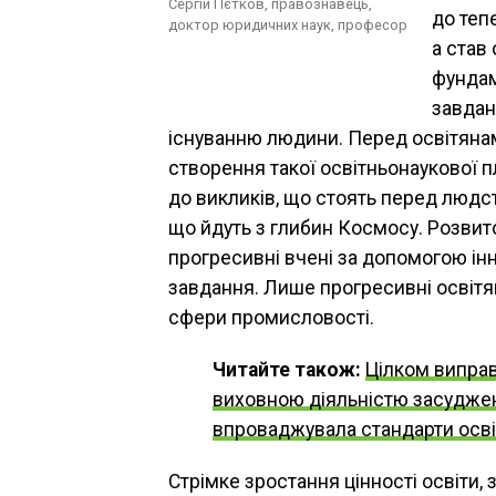
Сергій Пєтков, правознавець,
до теп
доктор юридичних наук, професор
а став
фундам
завдан
існуванню людини. Перед освітянам
створення такої освітньонаукової 
до викликів, що стоять перед людст
що йдуть з глибин Космосу. Розвито
прогресивні вчені за допомогою ін
завдання. Лише прогресивні освітян
сфери промисловості.
Читайте також:
Цілком випра
виховною діяльністю засудженої
впроваджувала стандарти осв
Стрімке зростання цінності освіти, 