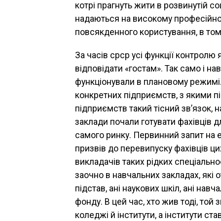
котрі прагнуть жити в розвинутій соц
надаються на високому професійному 
повсякденного користування, в тому
За часів срср усі функції контролю 
відповідати «гостам». Так само і на
функціонували в плановому режимі.
конкретних підприємств, з якими пі
підприємств такий тісний зв’язок, 
заклади почали готувати фахівців д
самого ринку. Первинний запит на ек
призвів до перевипуску фахівців ци
викладачів таких рідких спеціально
заочно в навчальних закладах, які 
підстав, ані наукових шкіл, ані нав
фонду. В цей час, хто жив тоді, то
коледжі й інститути, а інститути с