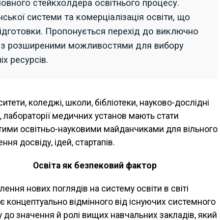
новного стейкхолдера освітнього процесу.
ької системи та комерціалізація освіти, що
підготовки. Пропонується перехід до виключно
я з розширеними можливостями для вибору
іх ресурсів.
ситети, коледжі, школи, бібліотеки, науково-дослідні
, лабораторії медичних установ мають стати
тими освітньо-науковими майданчиками для вільного
ння досвіду, ідей, стартапів.
Освіта як безпековий фактор
лення нових поглядів на систему освіти в світі
є концептуально відмінного від існуючих системного
у до значення й ролі вищих навчальних закладів, який