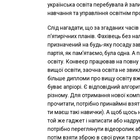
українська освіта перебувала й за
навчання та управління освітнім п
Слід нагадати, що за згаданих часі
п’ятирічних планів. Фахівець без на
призначений на будь-яку посаду зав
партія, як пам’ятаємо, була одна. А
освіту. Конвеєр працював на повну 
вищої освіти, заочна освіта не звикл
більше дипломи про вищу освіту вже
буває апріорі. Є відповідний алгори
різному. Для отримання нової компе
прочитати, потрібно принаймні взят
ти маєш такі навички). А щоб щось н
той же гаджет і написати або надру
потрібно переглянути відеоролик а
потім взяти зброю в свої руки та п