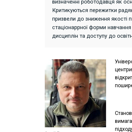
визначенні роботодавця як ос
Критикуються пережитки радянс
призвели до зниження якості 
стаціонаррної форми навчанн
дисциплін та доступу до освітн
Універ
центри
відкри
пошире
Станов
вимага
підход