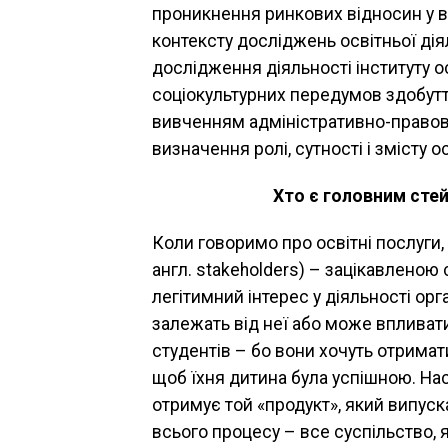
проникнення ринкових відносин у в
контексту досліджень освітньої діял
дослідження діяльності інституту о
соціокультурних передумов здобутт
вивченням адміністративно-правовог
визначення ролі, сутності і змісту о
Хто є головним сте
Коли говоримо про освітні послуги
англ. stakeholders) – зацікавленою
легітимний інтерес у діяльності ор
залежать від неї або може впливати
студентів – бо вони хочуть отримати
щоб їхня дитина була успішною. На
отримує той «продукт», який випуск
всього процесу – все суспільство, 