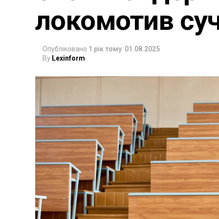
локомотив суча
Опубліковано
1 рік тому
01.08.2025
By
Lexinform