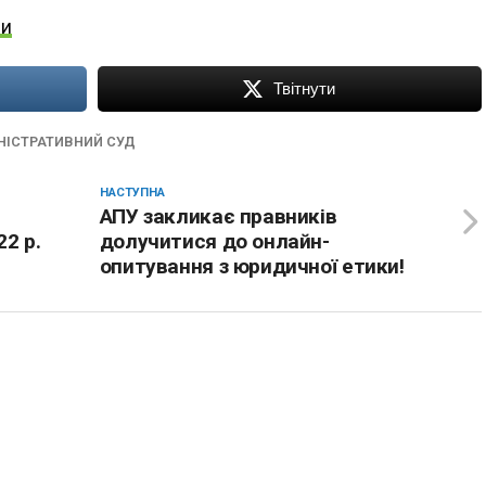
ни
Твітнути
НІСТРАТИВНИЙ СУД
НАСТУПНА
АПУ закликає правників
2 р.
долучитися до онлайн-
опитування з юридичної етики!