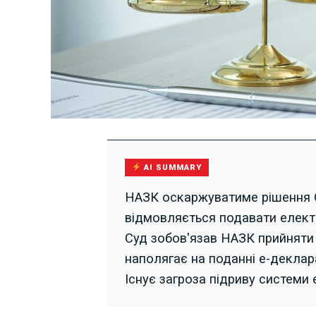
AI SUMMARY
НАЗК оскаржуватиме рішення ОА
відмовляється подавати електр
Суд зобов'язав НАЗК прийняти 
наполягає на поданні е-деклар
Існує загроза підриву системи