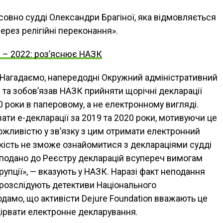
овно судді Олександри Брагіної, яка відмовляється
ерез релігійні переконання».
 – 2022: роз’яснює НАЗК
 Нагадаємо, напередодні Окружний адміністративний
 та зобов’язав НАЗК прийняти щорічні декларації
0 роки в паперовому, а не електронному вигляді.
ати е-декларації за 2019 та 2020 роки, мотивуючи це
жливістю у зв’язку з цим отримати електронний
кість не зможе ознайомитися з деклараціями судді
не подано до Реєстру декларацій всупереч вимогам
рупції», — вказують у НАЗК. Наразі факт неподання
розслідують детективи Національного
дамо, що активісти Dejure Foundation вважають це
дірвати електронне декларування.