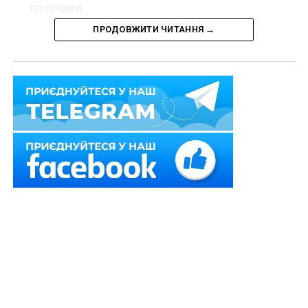
політики.
ПРОДОВЖИТИ ЧИТАННЯ →
Прем’єр-міністр України Денис Шмигаль
поінформував
, що Європарламент схвалив
продовження «транспортного безвізу» для України до
кінця 2025 р.
При цьому Європейська комісія погодила приєднання
України до політики ЄС Roam like at Home. Ідеться про
можливість для українців не сплачувати за роумінг
під час телефонних дзвінків та користування
мобільним інтернетом на території 27-ми країн
Європейського Союзу.
Читайте також
:
Гуманітарний транспорт
використовуватимуть для пасажирських
перевезень