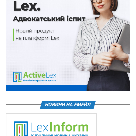
11 разів більше компаній, ніж припинено
Перехід через Дунай до Румунії та
прикордонна інфраструктура з Молдовою –
серед публічних…
Оцінку безбар'єрності можна проводити
протягом року
Воєнний стан і загальну мобілізацію
подовжено на 90 діб
«Транспортний безвіз» із Боснією і
Герцеговиною запрацює з 2027 року
ПОВ'ЯЗАНІ ТЕМИ:
FEATURED
LEX
ЄВРОСОЮЗ
НОВИНИ НА ЕМЕЙЛ
НАСТУПНА
Податкова отримає доступ до рахунків українців
НЕ ПРОПУСТІТЬ
Фінал конкурсу на посаду очільника БЕБ