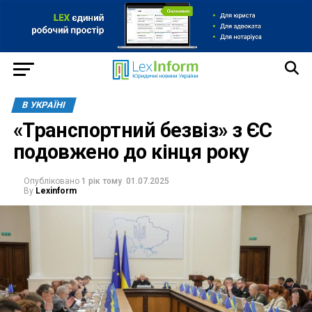
В УКРАЇНІ
«Транспортний безвіз» з ЄС
подовжено до кінця року
Опубліковано
1 рік тому
01.07.2025
By
Lexinform