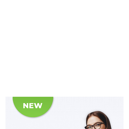
«Очікуємо, що незабаром Рада ЄС схвалить це
рішення і з початку 2026 р. Україна стане частиною
єдиного європейського комунікаційного простору.
Досі жодна з країн поза межами Євросоюзу не
долучалася до політики Roam like at Home», –
зазначив
Прем’єр-міністр.
Також зверніть увагу
на
Правові позиції
Верховного Суду щодо кримінальних
правопорушень, пов’язаних з війною,
та збірник
Воєнний стан. Всі нормативні матеріали,
алгоритми дій, роз’яснення, корисні ресурси
.
Схожі статті:
II квартал 2026 року: в Україні зареєстровано в