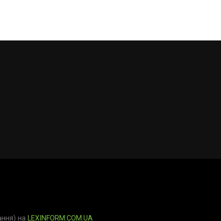
ання) на
LEXINFORM.COM.UA