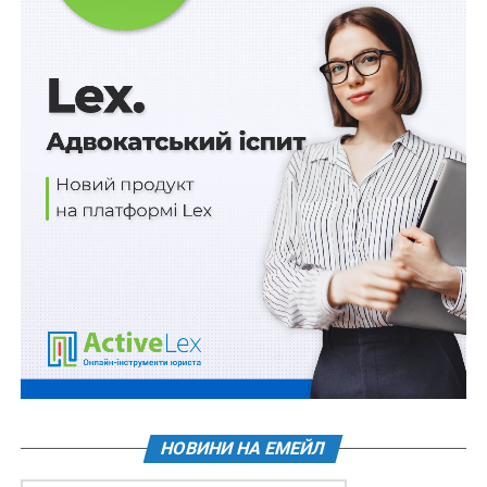
Німченко і Юрій Загородній.
Нагадаємо, раніше комітет ВРУ рекомендував
переголосувати «Закон про олігархів» через колізію
поправок.
Джерело:
Юридичний вісник України
Схожі статті:
Банки пропонують зобов’язати
відшкодовувати клієнтам вкрадені шахраями
кошти
Прийнято новий Закон «Про публічні закупівлі»
НОВИНИ НА ЕМЕЙЛ
ПОВ'ЯЗАНІ ТЕМИ:
ВРУ
ОЛІГАРХИ
ПАРЛАМЕНТ