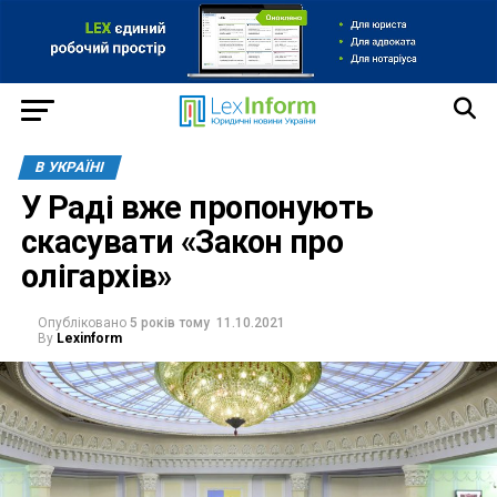
В УКРАЇНІ
У Раді вже пропонують
скасувати «Закон про
олігархів»
Опубліковано
5 років тому
11.10.2021
By
Lexinform