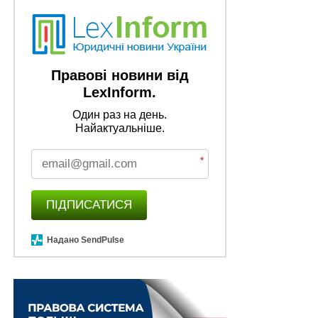
НАСТУПНА
Кабмін затвердив стратегію деокупації Криму
НЕ ПРОПУСТІТЬ
Відповідальність перед людьми і суспільством
Правові новини від
LexInform.
Один раз на день.
Найактуальніше.
*
ПІДПИСАТИСЯ
Надано SendPulse