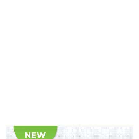
Депутати аргументують свою позицію тим, що Закон
«Про запобігання загрозам національній безпеці,
пов’язаним із надмірним впливом осіб, які мають
значну економічну або політичну вагу в суспільному
житті (олігархів)», нібито, було ухвалено з грубим
порушенням регламенту.
Авторами відповідних постанов є народні депутати
від фракції «Європейська солідарність» Ірина
Геращенко (проект постанови № 5599-П); Олексій
Гончаренко (№ 5599-П1); Іванна Климпуш-Цинцадзе
(№ 5599-П2); Микола Княжицький (№ 5599П3);
Михайло Бондар (№ 5599-П4); Олег Синютка (№ 5599-
П5); Володимир В’ятрович (№ 5599-П6); Ірина Фріз (№
5599-П7); Ростислав Павленко (№ 5599-П9); Марія
Іонова (№ 5599-П10)). Аналогічний проект постанови
№ 5599-П11 зареєстрували народні депутати від
фракції «Опозиційна платформа — за життя» Василь