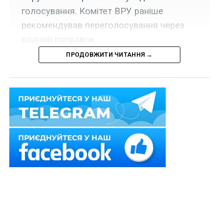
голосування. Комітет ВРУ раніше
рекомендував переголосування через
колізію поправок.
ПРОДОВЖИТИ ЧИТАННЯ →
У парламенті зареєстровано 12 проектів постанов про
скасування рішення Верховної Ради від 23 вересня
про прийняття в другому читанні та в цілому проекту
закону «Про запобігання загрозам національній
безпеці, пов’язаним із надмірним впливом осіб, які
мають значну економічну або політичну вагу в
суспільному житті (олігархів)» (№ 5599).
Читайте також:
Чергова деолігархізація, або
Українська спроба переходу від елітарної
демократії до демократії представницької
Про це свідчить інформація на сайті Верховної Ради.