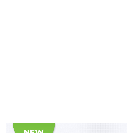
на сайті Головного сервісного центру МВС в розділі
Е-
запис
. Звертаємо увагу: зараз проходить тестування
оновленої системи Е-запису для отримання послуг у
наших центрах. На час перехідного періоду реєстрація
відбувається за старою та новою версіями системи –
усе залежить від обраного регіону та сервісного
центру МВС для отримання послуги. Щоб обрати
потрібну сторінку – знайдіть у переліку на сторінці
Е-
запис
зручне відділення та перейдіть за посиланням»,
–
пояснили
у Міністерстві.
Також зверніть увагу на
Правові позиції
Верховного Суду щодо кримінальних
правопорушень, пов’язаних з війною,
та збірник
Воєнний стан. Всі нормативні матеріали,
алгоритми дій, роз’яснення, корисні ресурси
.