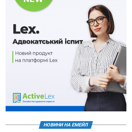
Схожі статті:
Оновлені техрегламенти
сільськогосподарського і лісогосподарського
транспорту запрацюють з 2028 р.
Відновлено роботу «Професійних закупівель»
Метро Києва сформувало 97% збитків
комунального транспорту у 2025 р.
Оновлено Техрегламенти безпеки залізничного
транспорту
Звільнених з полону обстежуватимуть у
центрах реінтеграції для документування
катувань
ПОВ'ЯЗАНІ ТЕМИ:
FEATURED
LEX
МІНІСТЕРСТВО ВНУТРІШНІХ СПРАВ УКРАЇНИ
НОВИНИ НА ЕМЕЙЛ