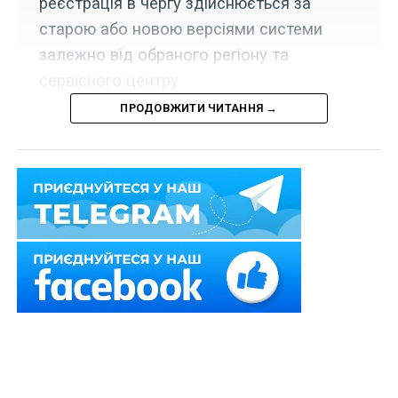
реєстрація в чергу здійснюється за
старою або новою версіями системи
залежно від обраного регіону та
сервісного центру.
ПРОДОВЖИТИ ЧИТАННЯ →
Міністерство внутрішніх справ України
інформує
, що з
21 січня 2025 р. у сервісних центрах Міністерства
відновлено реєстраційні послуги з транспортними
засобами, пов’язані зі зміною власника.
Читайте також:
Оренда автомобілів з метою їх
відчуження свідчить про незаконне заволодіння
транспортними засобами шляхом обману та
зловживання довірою
«Обслуговування в сервісних центрах МВС
здійснюється за попереднім записом. Талони доступні