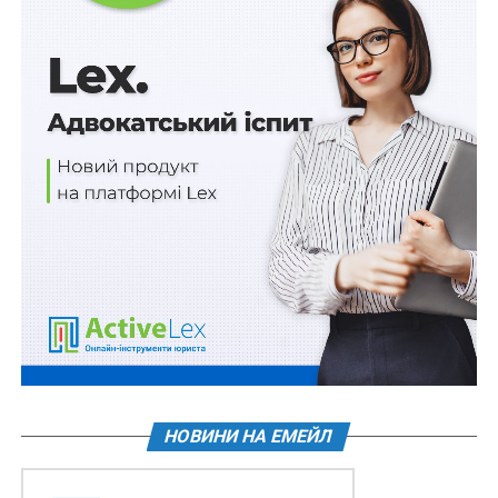
осіб з інвалідністю перевірятимуть з липня
2026 р.
ПОВ'ЯЗАНІ ТЕМИ:
FEATURED
LEX
НАСТУПНА
ВАКС почав розгляд «справи Клюєва»
НЕ ПРОПУСТІТЬ
Як ветерану отримати допомогу фахівця із
супроводу?
НОВИНИ НА ЕМЕЙЛ