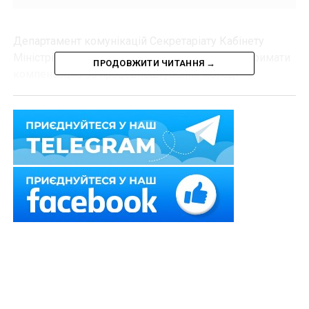
Департамент комунікацій Секретаріату Кабінету
Міністрів України
пояснив
, як роботодавцю отримати
ПРОДОВЖИТИ ЧИТАННЯ →
компенсацію за працевлаштування молоді.
Читайте також:
Умови оплати праці в
трудовому договорі не можуть бути гіршими,
ніж ті, що передбачено колективним договором
Держава частково покриває витрати на зарплату
молодих працівників – понад 700 роботодавців вже
скористалися цією програмою.
Алгоритм дій – в
інфографіці
.
Також зверніть увагу
на
Правові позиції
Верховного Суду щодо кримінальних
правопорушень, пов’язаних з війною,
та збірник