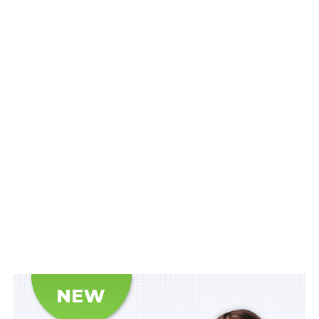
Воєнний стан. Всі нормативні матеріали,
алгоритми дій, роз’яснення, корисні ресурси
.
Схожі статті:
20 днів на оцінку роботодавців для отримання
пільг за працевлаштування осіб з інвалідністю
Власники об’єктів культурної спадщини можуть
отримати допомогу за програмою
«єВідновлення»
Втратила чинність застаріла Концепція
допризовної підготовки молоді
5,6 млрд грн на компенсацію за житло
захисникам
Виконання нормативу для працевлаштування