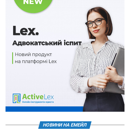
посилання на порушення конституційних прав
здобувачів освіти було б, здається, досить. Та все
набагато гірше, адже на сьогодні таких здобувачів
нараховується понад дев’яносто тисяч осіб, а ринок
правничої освіти складає близько п’яти мільярдів
гривень.
Відмежування закладів вищої юридичної освіти
призведе до закриття багатьох із них, і це — правда.
Але головний дискримінант концепції полягає в тому,
що юросвіта слідчому не потрібна. Суддя, прокурор,
адвокат, нотаріус повинні мати вищу освіту, а слідчий
— ні. Мушу зазначити, що ці положення проекту
Концепції містять потенційну загрозу як для
правоохоронної системи держави загалом, так і
безпосередньо для забезпечення прав та свобод
людини і громадянина, адже, на думку розробників
цього документа, особам, які здійснюють досудове
НОВИНИ НА ЕМЕЙЛ
розслідування, не потрібна вища юридична освіта.