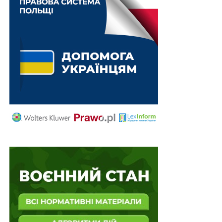
поставить їх у нерівне становище з іншими
учасниками процесу. Чомусь про відмову від
принципу змагальності процесу, за яким працює весь
цивілізований світ, автори концепції не згадали. А
залишити слідчого поза юросвітою, тобто зробити
процес змагальності неповноцінним, — це стало
квінтесенцією реформи.
Автори вказаної концепції, ймовірно, бажають
запровадити закордонний досвід розвитку права, при
цьому не враховують, що поліція є невід’ємною
частиною правової системи будь-якої країни. За
штатом в Україні працюють тринадцять тисяч слідчих
лише в Національній поліції й кожен із них по
кримінальному провадженню має проводити ледь не
сотню процесуальних дій. Уявімо собі, що слідчий не
юрист, і що тоді? А тоді відбудеться руйнування засад
вітчизняного кримінального процесу, адже юридична
чистота проваджень є чи не найважливішою