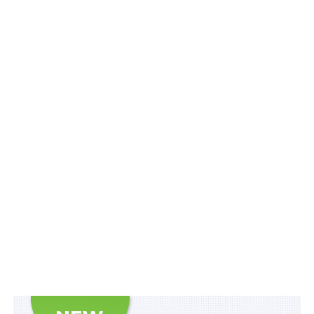
проблеми і
перспективи». Їх
проведення стало
наслідком численних
подій, які цьому
передували, адже
новації стосуються
значної кількості стейкхолдерів, учасників
освітянського процесу.
Ініціатори реформ пропонують низку змін до системи
освіти, зокрема, закладають наскрізну підготовку
магістра замість ступеневої, отримання вищої освіти
за спеціальністю «Право» виключно за денною
формою навчання, поділ правничої освіти на
справжню та «недоосвіту» тощо. Проте деякі позиції
документу, що носить претензійну назву «Концепція
реформування юридичної освіти в Україні» (далі —
Концепція) настільки абсурдні, що лише одного