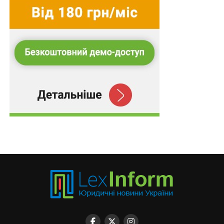
власну правову систему й особливу систему
підготовки юристів, яка не була сприйнята навіть
більшістю країн Європи. Сподіваємося, що
комітетські слухання нарешті посприяють
приведенню до логічного завершення справи з
реформуванням юросвіти. Бо в нас там, де
починається реформа, там закінчується порядок. А
українські реформи — нескінченні, хоча крапку в них
ставити таки доведеться.
Віктор КОВАЛЬСЬКИЙ
Джерело:
Юридичний вісник України
Схожі статті: