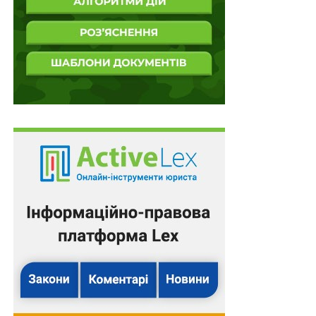
складовою, засадою якості кримінального процесу.
Наприклад, відповідно до КПК України із 7 суб’єктів
кримінального провадження слідчі поліції
розслідують близько 98% кримінальних
правопорушень, при цьому за підслідністю ними
здійснюється кваліфікація злочинів, що вчиняються в
різних галузях права — трудового, екологічного,
фінансового, банківського, цивільного, земельного,
аграрного тощо, що вимагає ґрунтовних знань у
різних галузях права. Згадаймо хоча б фільми, в яких
слідчий, криміналіст та оперативний працівник
розслідують злочини. Пам’ятаєте суперечку між
героями стрічки «Місце зустрічі змінити не можна»
Шараповим та Жегловим про те, що свавіллям успіху
не добитися, яка можлива лише у вітчизняних умовах.
І саме слідчий у ній мав свій залізний правничий
аргумент. Започаткована ж реформа юридичної
освіти увібрала в себе основні риси підготовки
юристів США та Канади. В той же час ці країни мають