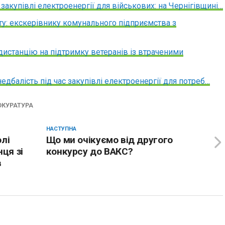
 закупівлі електроенергії для військових: на Чернігівщині…
у: екскерівнику комунального підприємства з
дистанцію на підтримку ветеранів із втраченими
едбалість під час закупівлі електроенергії для потреб…
ОКУРАТУРА
НАСТУПНА
олі
Що ми очікуємо від другого
ця зі
конкурсу до ВАКС?
в