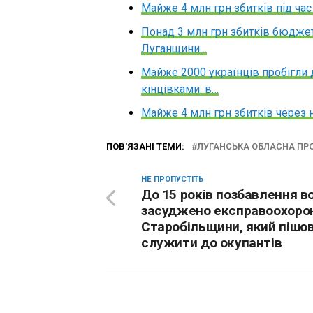
Майже 4 млн грн збитків під час
Понад 3 млн грн збитків бюджет
Луганщини…
Майже 2000 українців пробігли 
кінцівками: в…
Майже 4 млн грн збитків через н
ПОВ'ЯЗАНІ ТЕМИ:
ЛУГАНСЬКА ОБЛАСНА ПР
НЕ ПРОПУСТІТЬ
До 15 років позбавлення в
засуджено експравоохорон
Старобільщини, який пішо
служити до окупантів