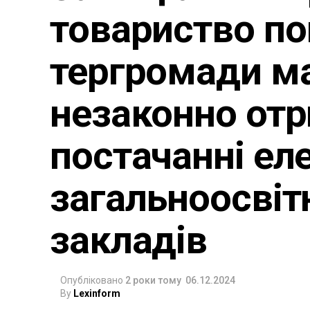
товариство п
тергромади ма
незаконно от
постачанні ел
загальноосвіт
закладів
Опубліковано
2 роки тому
06.12.2024
By
Lexinform