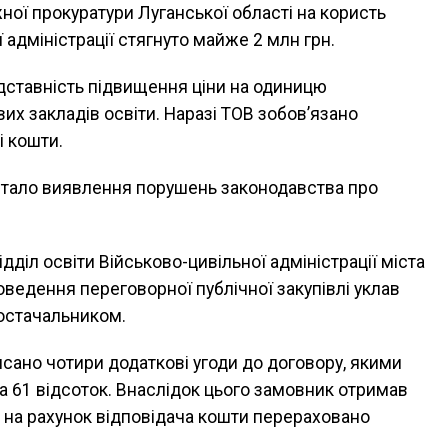
ої прокуратури Луганської області на користь
 адміністрації стягнуто майже 2 млн грн.
дставність підвищення ціни на одиницю
их закладів освіти. Наразі ТОВ зобов’язано
і кошти.
стало виявлення порушень законодавства про
ідділ освіти Військово-цивільної адміністрації міста
ведення переговорної публічної закупівлі уклав
остачальником.
сано чотири додаткові угоди до договору, якими
а 61 відсоток. Внаслідок цього замовник отримав
а на рахунок відповідача кошти перераховано