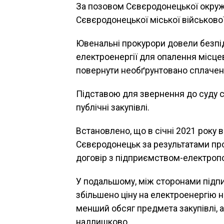
За позовом Сєвєродонецької окружн
Сєвєродонецької міської військової
Ювенальні прокурори довели безпі
електроенергії для опалення місцев
повернути необґрунтовано сплачен
Підставою для звернення до суду 
публічні закупівлі.
Встановлено, що в січні 2021 року в
Сєвєродонецьк за результатами про
договір з підприємством-електроп
У подальшому, між сторонами підпи
збільшено ціну на електроенергію н
менший обсяг предмета закупівлі, 
надлишково.