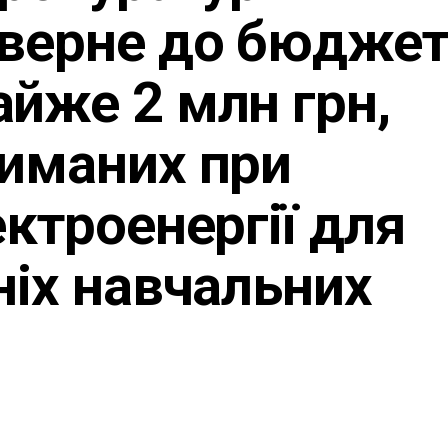
оверне до бюджет
йже 2 млн грн,
риманих при
ектроенергії для
ніх навчальних