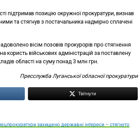
сті підтримав позицію окружної прокуратури, визнав
сними та стягнув з постачальника надмірно сплачені
адоволено вісім позовів прокурорів про стягнення
на користь військових адміністрацій за поставлену
адів області на суму понад 3 млн грн.
Пресслужба Луганської обласної прокуратури
Твітнути
пецпрокуратури захищено державні інтереси – стягнуто