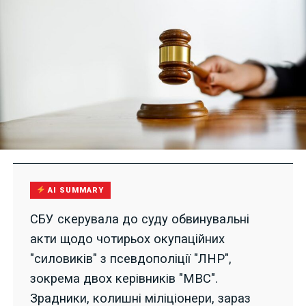
AI SUMMARY
СБУ скерувала до суду обвинувальні
акти щодо чотирьох окупаційних
"силовиків" з псевдополіції "ЛНР",
зокрема двох керівників "МВС".
Зрадники, колишні міліціонери, зараз