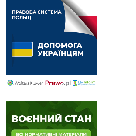
ПОВ'ЯЗАНІ ТЕМИ:
НАСТУПНА
Нові підозри та направлені справи до судів –
результати роботи прокурорів Луганщини за
тиждень
НЕ ПРОПУСТІТЬ
Публічний антиукраїнізм, українофобія та КК
України