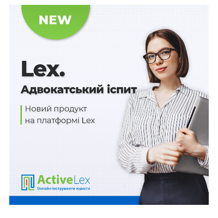
Колаборантів оголошено у розшук.
Крім того, СБУ заочно повідомила про підозру
«заступнику начальника поліції» Білокуракинського
відділу «мвс рф» та очільниці «міграційного»
підрозділу у Ровеньках.
За службу в незаконних «правоохоронних органах» на
окупованій території фігурантам загрожує до 15 років
тюрми з конфіскацією майна (ч. 7 ст. 111-1
Кримінального кодексу України).
Слідчі дії проводять співробітники ГУ СБУ в
Донецькій та Луганській областях за процесуального
керівництва Луганської обласної прокуратури.
Пресслужба СБУ в Луганській області