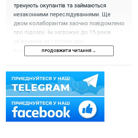
тренують окупантів та займаються
незаконними переслідуваннями. Ще
двом колаборантам заочно повідомлено
про підозру. Їм загрожує до 15 років
ув'язнення за статтею про
колабораціонізм.
ПРОДОВЖИТИ ЧИТАННЯ →
Слідчі СБУ скерували до суду обвинувальні акти
щодо окупаційних «силовиків», які вислужуються
перед ворогом у лавах псевдополіції.
Двоє з них обіймають керівні посади у так званому
«мвс рф по лнр». Обидва фігуранти – зрадники зі
стажем: до Революції Гідності служили в міліції, а у
2014-му перейшли на бік агресора.