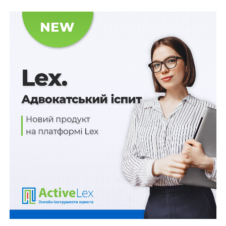
План реагування на можливе завершення
тимчасового захисту в ЄС можна обговорити
ПОВ'ЯЗАНІ ТЕМИ:
FEATURED
НГУ
НАСТУПНА
Заяви щодо страхових виплат по нещасних
випадках на виробництві можна подавати онлайн
НЕ ПРОПУСТІТЬ
Створення Спецтрибуналу щодо злочину агресії:
АПУ, IBA та МДО Верховної Ради підписали
Меморандум