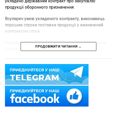
укладено державний контракт про закупівлю
продукції оборонного призначення.
Всупереч умов укладеного контракту, виконавець
порушив строки поставки продукції у визначений
контрактом строк.
Реалізуючи прокурорські повноваження, Київська
ПРОДОВЖИТИ ЧИТАННЯ →
спеціалізована прокуратура пред’явила позов в
інтересах держави про стягнення з підприємства-
порушника штрафних санкцій за неналежне
виконання умов договору.
29.08.2023 Господарський суд м. Києва повністю
підтримав позицію прокурорів та задовольнив
позовні вимоги у повному обсязі.
За рішенням суду підприємство зобов’язане сплатити
штрафні санкції на суму понад 5,3 млн. грн.