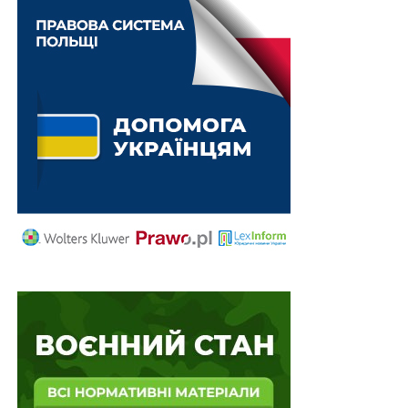
Україну?
НЕ ПРОПУСТІТЬ
Cпецпрокуратура Центрального регіону
запобігла відчудженню землі військового
містечка в Києві вартістю понад 59,8 млн грн