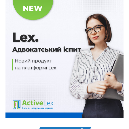
забезпечувати мешканців громад теплом і гарячою
водою через відсутність коштів на виплату заробітної
плати працівникам, сплату податків, виконання
ремонтних робіт, а також ліквідацію наслідків
збройної агресії рф.
Для проходження опалювального сезону без
припинення теплопостачання чи без підняття тарифів
на тепло та гарячу воду, необхідно прийняти
відповідні змін до Закону України
«Про Державний
бюджет на 2023 рік»
у частині забезпечення
компенсації різниці в тарифах на теплову енергію,
послуги з постачання теплової енергії та гарячої води.
Схожі статті:
Тимчасову компенсацію за розміщення