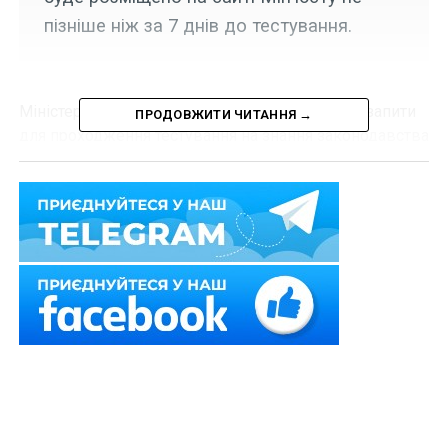
пізніше ніж за 7 днів до тестування.
Міністерство юстиції України
повідомило
, що запити
ПРОДОВЖИТИ ЧИТАННЯ →
для проходження тестування на знання законодавства
у сфері державної реєстрації від суб’єктів державної
реєстрації приймаються Мін’юстом до 7 травня 2021
р. (включно).
Днем подання запиту для проходження тестування,
вважається день фактичного отримання (реєстрації)
його Мін’юстом.
Зважаючи на рівень епідемічної ситуації та
обмежувальні протиепідемічні заходи
проведення
тестування планується у другій половині червня 2021
р.