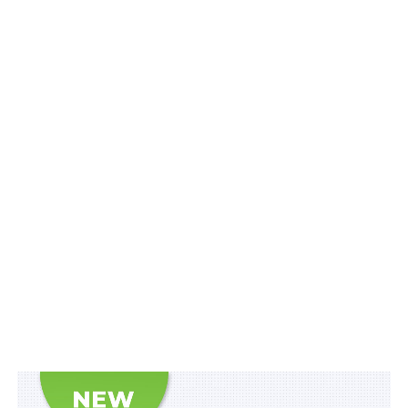
Повідомлення про дату, час та місце проведення
тестування на знання законодавства у сфері
державної реєстрації, а також прізвище, ім’я та по
батькові осіб, які запрошуються на таке тестування,
розміщуються на
офіційному веб-сайті
Мін’юсту не
пізніше ніж за сім календарних днів до дня його
проведення.
Ознайомитись з актуальною інформацією про
тестування можна за
посиланням
.
ПОВ'ЯЗАНІ ТЕМИ:
МІНІСТЕРСТВО ЮСТИЦІЇ УКРАЇНИ
РЕЄСТРАЦІЯ
ТЕСТУВАННЯ
НАСТУПНА
Основні положення нотаріальної таємниці від
НПУ