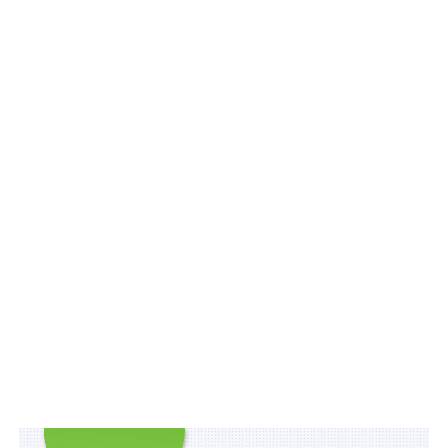
економіки, яка, за
великим рахунком, є
сировинним придатком
економіки Заходу.
Протягом перших місяців війни міжнародні санкції
зробити велику справу – всерйоз і надовго
заморозили половину золотовалютних резервів
Росії, а саме триста мільярдів доларів, які були
покладені на зберігання до фінансових установ
розвинутих країн. Але майже незайманим лишився
російський експорт, щорічна сума якого становить
близько шестиста мільярдів доларів, майже сорок
відсотків якого припадає на газ і нафту, й саме цей
шматок заробітку є для Кремля найціннішим,
оскільки його, умовно кажучи, можна віднести до
категорії «легкого хліба».
Нереалізовані можливості