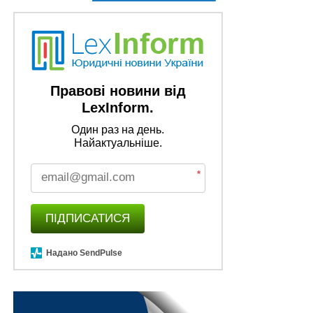
інформації про системи газо-, водо- і
теплопостачання
А між тим, якби повноцінна підготовка до неї
почалася ще в 2014 році, коли були захоплені Крим і
частково Донбас, вона могла бути оголошена одразу
Правові новини від
ж після початку масштабного російського вторгнення,
LexInform.
та й Путін навряд чи б насмілився на велику війну,
Один раз на день.
якби знав, що його чекає негайна блокада.
Найактуальніше.
Реалістичність такого сценарію підтверджує досвід
Польщі та країн Прибалтики, які вже в березні 2022-
*
го фактично припинили споживання російських
енергоносіїв, хоча всього два десятиліття тому ті були
невід’ємними частинами їхніх економік.
ПІДПИСАТИСЯ
У нас була інша історія, тому нині Україна, будучи
Надано SendPulse
жертвою російської агресії, продовжує надавати їй
послуги з транспортування до Європи природного
газу, чим, звісно, підсилює її військовий та