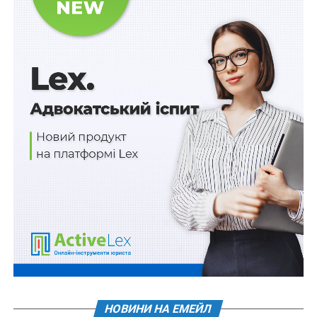
Навіть якби й були запровадженні такі «пекельні
санкції», котрі одразу зупинили б весь російський
вивіз, це ще не означає, що наступного дня впала б
економіка Росії, а повсталий народ пішов би скидати
режим Путіна. Разом з тим не варто перебільшувати
й щирість російського патріотизму. Про це, зокрема,
свідчить досвід Першої світової війни: ті люди, які в
1914- му дружно кричали «За веру, царя и
отечество!», через три роки не менш дружно кричали
«Долой войну!» з подальшими дуже сумними
наслідками для релігії, династії та імперії. Однак для
того, щоб у сучасній Росії сталося щось подібне,
потрібні кілька років повної економічної блокади, а
нам і нашим союзникам у цій ситуації, як виявилося,
потрібно кілька років лише для того, аби цю саму
повну економічну блокаду організувати.
Читайте також
:
Обмежено доступ до
НОВИНИ НА ЕМЕЙЛ