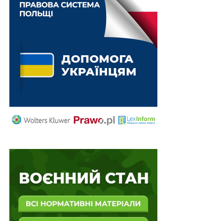
фінансовий потенціал. І не лише тому, що їй так
шкода Європи, а тому, що самій тоді нізвідки буде
взяти цього виду палива для задоволення власних
потреб і підтримання звичного способу життя своїх
громадян. Й ось про те, чому 24 лютого не був
перекритий газовий вентиль, й буде наша розповідь.
За офіційними даними РФ, у 2021 році нею було
експортовано 230 мільйонів тонн нафти і 144
мільйони тонн нафтопродуктів на загальну суму 180
мільярдів доларів США. В перерахунку на більш
звичні для світових аналітиків одиниці виміру це,
відповідно, 4,5 і 3 мільйони барелів на добу. Що ж
стосується природного газу, то загальний обсяг його
експорту в тому ж році становив 203 мільярди
кубометрів на суму 54 мільярди доларів. Дані цифри,
звичайно, не можна вважати цілком достовірними, як
не можна вважати достовірною й статистику
будьякої авторитарної держави, але для загальної