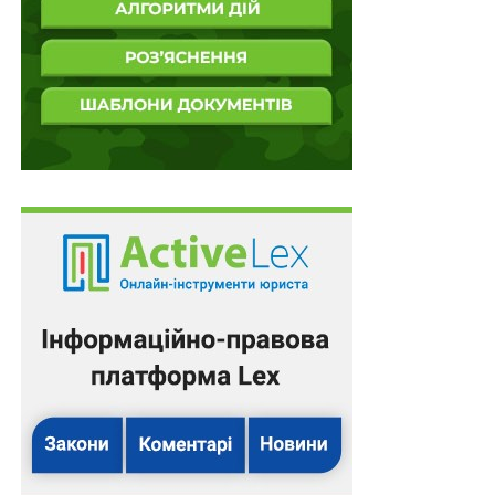
уяви про ситуацію в галузі вони цілком придатні. Слід
зазначити, що вказаний рівень вивозу даної категорії
російських вуглеводнів і валютної виручки за них є
приблизно середнім для останніх десяти років з
урахуванням усіх падінь і підйомів світової
кон’юнктури.
Як бачимо, від нафтового експорту Росія має втричі
більше, аніж від газового, але якраз останньому вона
приділяє найбільше своєї зовнішньополітичної уваги,
з чого належить зробити висновок, що на підтримку
могутності імперії найбільше коштів спрямовується
саме з газової виручки, в той час як нафтова значно
більшою мірою витрачається для покриття витрат на
видобування й транспортування. Для того, щоб краще
уявити, чи можна було вразити цю «ахіллесову п’яту»,
повернімося думкою в шоковий для України 2014
рік, на початку якого навряд чи хто міг уявити, що
почнеться війна з народом, який багато хто вважав