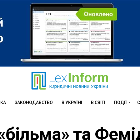
ИКА
ЗАКОНОДАВСТВО
В УКРАЇНІ
В СВІТІ
ПОДІЇ
С
«більма» та Фемі