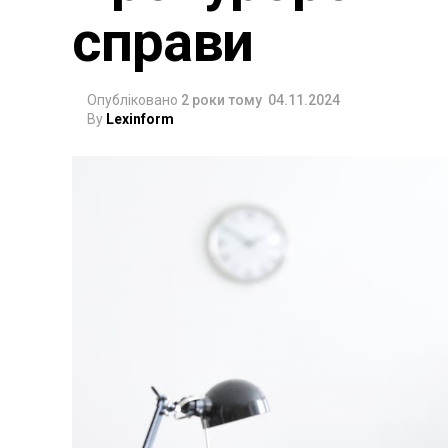
справи
Опубліковано
2 роки тому
04.11.2024
By
Lexinform