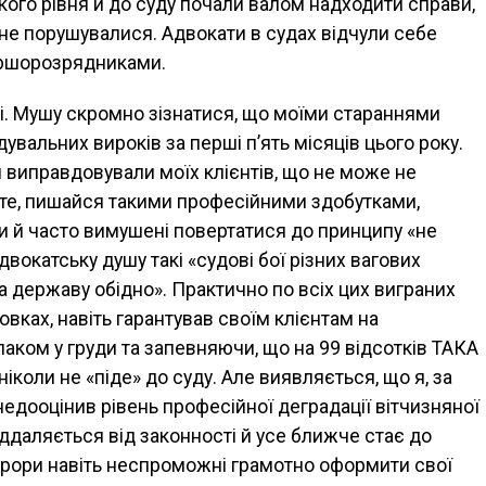
кого рівня й до суду почали валом надходити справи,
 не порушувалися. Адвокати в судах відчули себе
першорозрядниками.
собі. Мушу скромно зізнатися, що моїми стараннями
увальних вироків за перші п’ять місяців цього року.
ди виправдовували моїх клієнтів, що не може не
ате, пишайся такими професійними здобутками,
и й часто вимушені повертатися до принципу «не
вокатську душу такі «судові бої різних вагових
За державу обідно». Практично по всіх цих виграних
вках, навіть гарантував своїм клієнтам на
лаком у груди та запевняючи, що на 99 відсотків ТАКА
коли не «піде» до суду. Але виявляється, що я, за
 недооцінив рівень професійної деградації вітчизняної
ддаляється від законності й усе ближче стає до
урори навіть неспроможні грамотно оформити свої