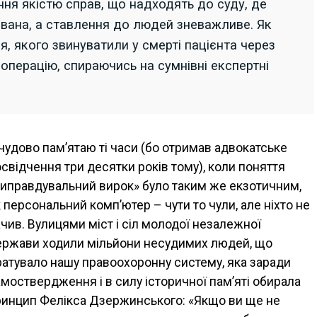
ння якістю справ, що надходять до суду, де
вана, а ставлення до людей зневажливе. Як
я, якого звинуватили у смерті пацієнта через
операцію, спираючись на сумнівні експертні
чудово пам’ятаю ті часи (бо отримав адвокатське
свідчення три десятки років тому), коли поняття
виправдувальний вирок» було таким же екзотичним,
 персональний комп’ютер – чути то чули, але ніхто не
чив. Вулицями міст і сіл молодої незалежної
ержави ходили мільйони несудимих людей, що
атувало нашу правоохоронну систему, яка заради
моствердження і в силу історичної пам’яті обирала
ринцип Фелікса Дзержинського: «Якщо ви ще не