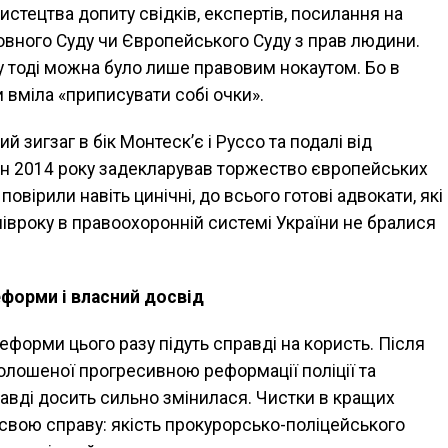
истецтва допиту свідків, експертів, посилання на
вного Суду чи Європейського Суду з прав людини.
 тоді можна було лише правовим нокаутом. Бо в
 вміла «приписувати собі очки».
ий зигзаг в бік Монтеск’є і Руссо та подалі від
н 2014 року задекларував торжество європейських
овірили навіть цинічні, до всього готові адвокати, які
півроку в правоохоронній системі України не бралися
форми і власний досвід
реформи цього разу підуть справді на користь. Після
голошеної прогресивною реформації поліції та
равді досить сильно змінилася. Чистки в кращих
свою справу: якість прокурорсько-поліцейського