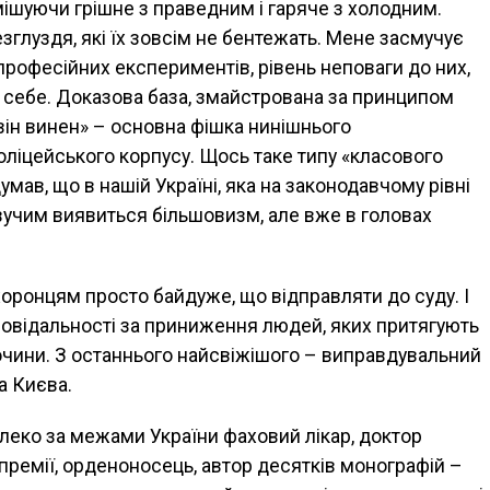
мішуючи грішне з праведним і гаряче з холодним.
глуздя, які їх зовсім не бентежать. Мене засмучує
професійних експериментів, рівень неповаги до них,
 себе. Доказова база, змайстрована за принципом
 він винен» – основна фішка нинішнього
ліцейського корпусу. Щось таке типу «класового
думав, що в нашій Україні, яка на законодавчому рівні
вучим виявиться більшовизм, але вже в головах
ронцям просто байдуже, що відправляти до суду. I
повідальності за приниження людей, яких притягують
лочини. З останнього найсвіжішого – виправдувальний
а Києва.
леко за межами України фаховий лікар, доктор
премії, орденоносець, автор десятків монографій –