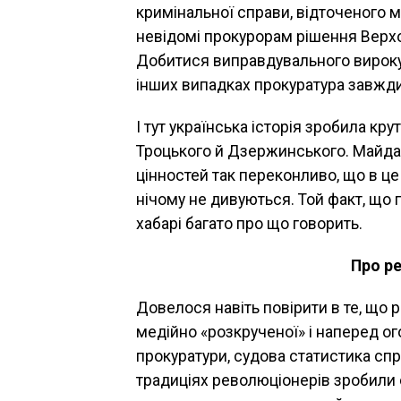
кримінальної справи, відточеного м
невідомі прокурорам рішення Верхо
Добитися виправдувального вироку
інших випадках прокуратура завжди
I тут українська історія зробила крут
Троцького й Дзержинського. Майда
цінностей так переконливо, що в це п
нічому не дивуються. Той факт, що 
хабарі багато про що говорить.
Про ре
Довелося навіть повірити в те, що 
медійно «розкрученої» і наперед о
прокуратури, судова статистика сп
традиціях революціонерів зробили 