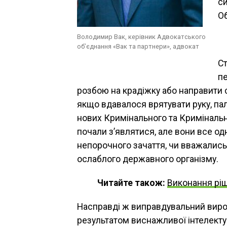
си
О
Володимир Вак, керівник Адвокатського
об’єднання «Вак та партнери», адвокат
Ст
пе
розбою на крадіжку або направити 
якщо вдавалося врятувати руку, пал
нових Кримінального та Кримінальн
почали з’являтися, але вони все од
непорочного зачаття, чи вважались
ослаблого державного організму.
Читайте також:
Виконання рі
Насправді ж виправдувальний вирок
результатом виснажливої інтелекту