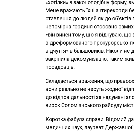
«хотілки» в законоподібну форму, з
Мене вражають їхні антирекорди без
ставлення до людей як до об’єктів 
непомірна гординя стосовно самих
«він винен тому, що я відчуваю, що
відреформованого прокурорсько-по
відчуття» в більшовиків. Ніколи не 
закріпила декомунізацію, таким жи
посадовців.
Складається враження, що правоохо
вони реально не несуть жодної від
до відповідальності за надумані з
вирок Солом’янського райсуду міст
Коротка фабула справи. Відомий да
медичних наук, лауреат Державної 