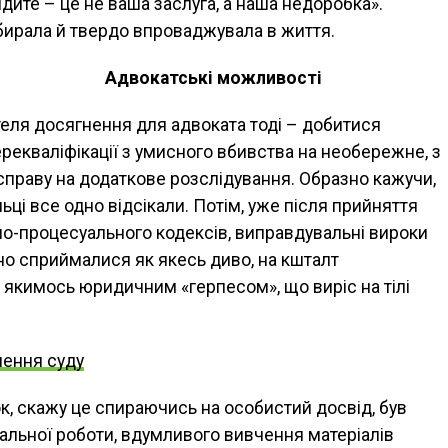
дите – це не ваша заслуга, а наша недоробка».
бирала й твердо впроваджувала в життя.
Адвокатські можливості
еля досягнення для адвоката тоді – добитися
рекваліфікації з умисного вбивства на необережне, з
справу на додаткове розслідування. Образно кажучи,
ьці все одно відсікали. Потім, уже після прийняття
о-процесуального кодексів, виправдувальні вироки
но сприймалися як якесь диво, на кшталт
 якимось юридичним «герпесом», що виріс на тілі
шення суду
, скажу це спираючись на особистий досвід, був
альної роботи, вдумливого вивчення матеріалів