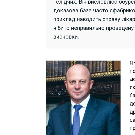
і слідчих. Він висловлює обуре
доказова база часто сфабрико
приклад наводить справу лікар
нібито неправильно проведену 
висновки.
Я 
по
«
як
ба
д
др
са
п