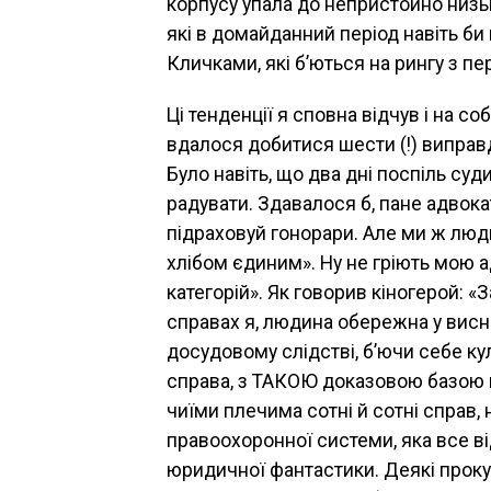
корпусу упала до непристойно низь
які в домайданний період навіть би
Кличками, які б’ються на рингу з 
Ці тенденції я сповна відчув і на 
вдалося добитися шести (!) виправд
Було навіть, що два дні поспіль су
радувати. Здавалося б, пане адвок
підраховуй гонорари. Але ми ж люд
хлібом єдиним». Ну не гріють мою ад
категорій». Як говорив кіногерой: «
справах я, людина обережна у висно
досудовому слідстві, б’ючи себе ку
справа, з ТАКОЮ доказовою базою ні
чиїми плечима сотні й сотні справ,
правоохоронної системи, яка все ві
юридичної фантастики. Деякі прок