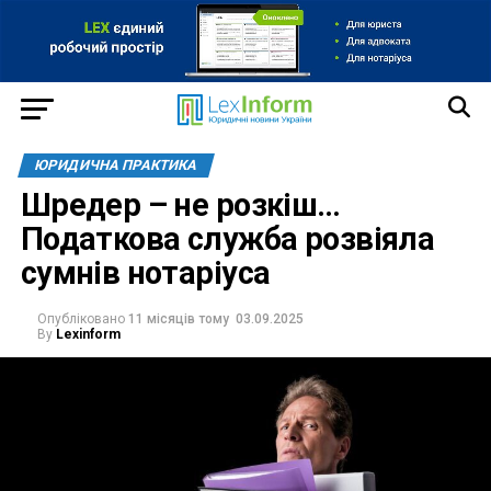
ЮРИДИЧНА ПРАКТИКА
Шредер – не розкіш…
Податкова служба розвіяла
сумнів нотаріуса
Опубліковано
11 місяців тому
03.09.2025
By
Lexinform