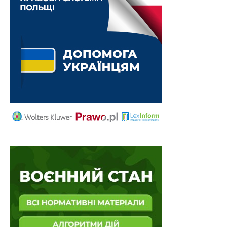
певних витрат в цілях оподаткування
. У таких
випадках варто згадати про судову практику щодо
витрат самозайнятих осіб і правові висновки
Верховного суду із зазначеного питання (постанова
Шостого апеляційного адміністративного суду від
02.08.2022 у справі
№ 640/20551/20
, постанови
Касаційного адміністративного суду Верховного Суду
від 28.09.2021 у
справі № 809/4194/15
, від 27.09.2022
у справі
№ 813/8363/14
тощо).
Читайте також:
Виплати самозайнятим особам.
Яка довідка звільняє від податків?
Висновки судів щодо витрат, здійснюваних у
межах незалежної професійної діяльності
:
з огляду на загальне описове визначення
витрат незалежної професійної діяльності,
наведене у
п. 178.3
ПКУ, необхідно у кожному