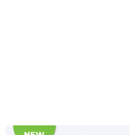
сприймає переліки витрат, які податківці вважають
пов’язаними із нотаріальною діяльністю. Нагадаємо,
переліки таких витрат наведено в:
Узагальнюючій податковій консультації щодо деяких
питань оподаткування фізичних осіб, які провадять
незалежну професійну діяльність (приватних
нотаріусів, адвокатів), затвердженій наказом ДПС від
24.12.2012 № 1185 (далі – УПК
№ 1185
);
Узагальнюючій податковій консультації щодо витрат
приватного нотаріуса, затвердженій наказом
Міністерства доходів і зборів України від 30.12.2013
№ 884 (далі – УПК
№ 884
).
Згадки про шредер у цих консультаціях немає. Проте
в роз’ясненні
№ 3191/ІПК/99-00-24-03-03
податківці
пояснили, що шредер може розглядатися як
канцелярське приладдя.