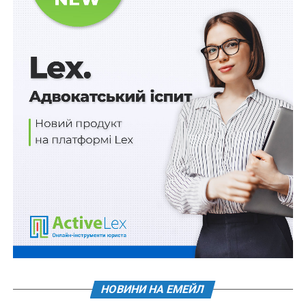
З іншого боку, те, що навіть такі витрати змушують
платників податків сумніватися і шукати прямого
підтвердження з боку контролюючих органів, є
ознакою (однією з багатьох!) недосконалості
вітчизняної податкової системи. Спроби скласти
переліки на всі випадки життя приречені на провал, а
надто тоді, коли їх складено за ініціативою та на
розсуд самих податківців. У Податковому кодексі
України, зокрема, у
ст. 178
«Оподаткування доходів,
отриманих фізичною особою, яка провадить
незалежну професійну діяльність» лише зазначено,
що
«оподатковуваним доходом вважається сукупний
чистий дохід, тобто різниця між доходом і
документально підтвердженими витратами,
необхідними для провадження певного виду
незалежної професійної діяльності»
. Отже,
у ПКУ
немає ані самих переліків витрат, ані доручення
НОВИНИ НА ЕМЕЙЛ
такі переліки скласти
.