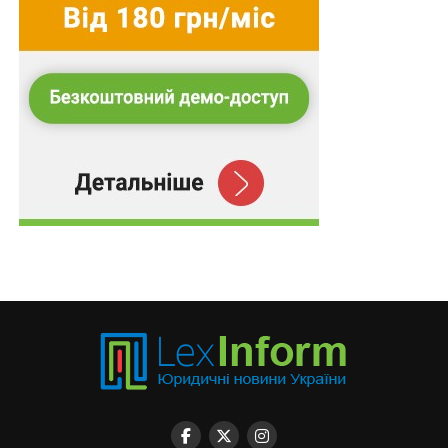
Висновки судів щодо узагальнюючих податкових
консультацій
: узагальнюючі консультації мають
рекомендаційний характер, наведені в них переліки
не є вичерпними, що свідчить про можливе
віднесення до необхідних витрат незалежної
професійної діяльності і інших витрат, якщо вони
відповідають вимогам
п. 178.3
ПКУ;
До речі,
передплата пакетів системи
Lex
також
належить до витрат, безпосередньо пов’язаних із
нотаріальною діяльністю
, навіть якщо орієнтуватися
на узагальнюючі податкові консультації, адже в УПК
№ 1185
є окремий пункт
«програмне забезпечення,
користування електронною базою законодавства»
.
Ірина Назарбаєва,
консультантка з питань оподаткування й
бухгалтерського обліку ActiveLex