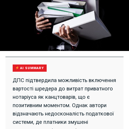
AI SUMMARY
ДПС підтвердила можливість включення
вартості шредера до витрат приватного
нотаріуса як канцтоварів, що є
позитивним моментом. Однак автори
відзначають недосконалість податкової
системи, де платники змушені