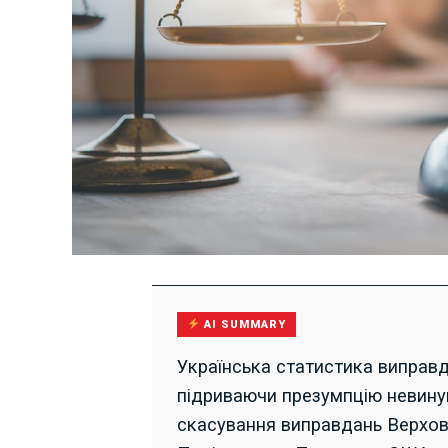
AI SUMMARY
Українська статистика виправд
підриваючи презумпцію невинув
скасування виправдань Верхо