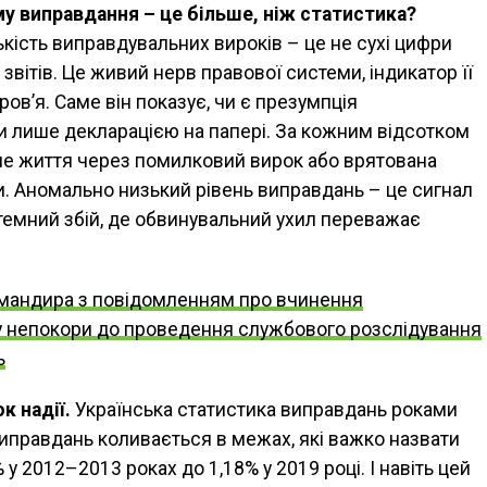
у виправдання – це більше, ніж статистика?
ькість виправдувальних вироків – це не сухі цифри
 звітів. Це живий нерв правової системи, індикатор її
ров’я. Саме він показує, чи є презумпція
и лише декларацією на папері. За кожним відсотком
ане життя через помилковий вирок або врятована
и. Аномально низький рівень виправдань – це сигнал
темний збій, де обвинувальний ухил переважає
мандира з повідомленням про вчинення
 непокори до проведення службового розслідування
ь
к надії.
Українська статистика виправдань роками
виправдань коливається в межах, які важко назвати
 у 2012–2013 роках до 1,18% у 2019 році. І навіть цей