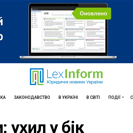
ИКА
ЗАКОНОДАВСТВО
В УКРАЇНІ
В СВІТІ
ПОДІЇ
С
 ухил у бік