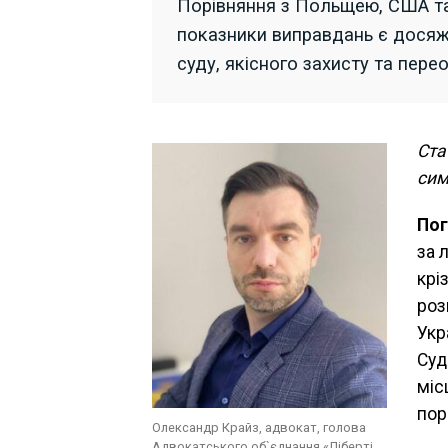
Порівняння з Польщею, США т
показники виправдань є досяж
суду, якісного захисту та пер
Ста
сим
Пог
за 
крі
роз
Укр
Суд
міс
пор
Олександр Крайз, адвокат, голова
Адвокатського об`єднання «Ліберті