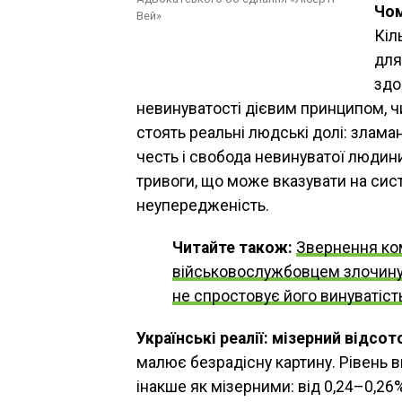
Чом
Вей»
Кіл
для
здо
невинуватості дієвим принципом, ч
стоять реальні людські долі: злам
честь і свобода невинуватої людин
тривоги, що може вказувати на сис
неупередженість.
Читайте також:
Звернення ко
військовослужбовцем злочину
не спростовує його винуватіст
Українські реалії: мізерний відсото
малює безрадісну картину. Рівень 
інакше як мізерними: від 0,24–0,26%