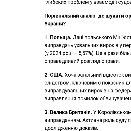
глибоких проблем у взаємодії судов
Порівняльний аналіз: де шукати ор
України?
1. Польща.
Дані польського Мін’юст
виправдань ухвальних вироків у пер
(у 2024 році – 5,57%). Це в рази біл
справедливий розгляд справи.
2. США.
Хоча загальний відсоток ви
слідством, ключовим є показник для
виправдувальних вироків на федера
виправлення помилок обвинувачен
3. Велика Британія.
У Королівськом
виправданням. Активна роль суду п
дослідженню доказів.