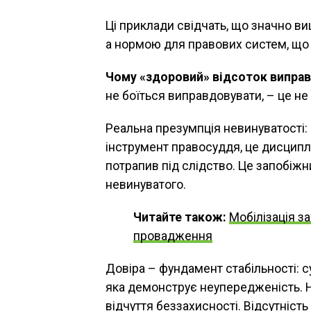
Ці приклади свідчать, що значно в
а нормою для правових систем, що 
Чому «здоровий» відсоток виправд
не боїться виправдовувати, – це не
Реальна презумпція невинуватості:
інструмент правосуддя, це дисципл
потрапив під слідство. Це запобіж
невинуватого.
Читайте також:
Мобілізація з
провадження
Довіра – фундамент стабільності: су
яка демонструє неупередженість. Н
відчуття беззахисності. Відсутність 