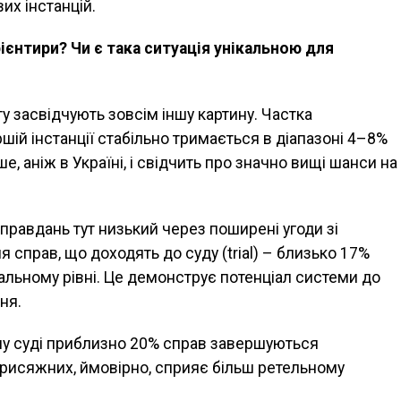
их інстанцій.
ієнтири? Чи є така ситуація унікальною для
у засвідчують зовсім іншу картину. Частка
шій інстанції стабільно тримається в діапазоні 4–8%
ьше, аніж в Україні, і свідчить про значно вищі шанси на
правдань тут низький через поширені угоди зі
 справ, що доходять до суду (trial) – близько 17%
льному рівні. Це демонструє потенціал системи до
ня.
у суді приблизно 20% справ завершуються
рисяжних, ймовірно, сприяє більш ретельному