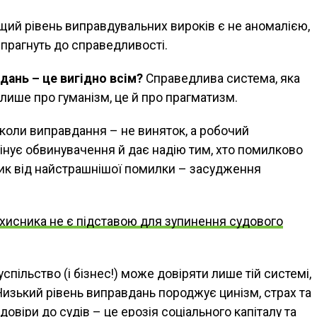
ищий рівень виправдувальних вироків є не аномалією,
прагнуть до справедливості.
ань – це вигідно всім?
Справедлива система, яка
 лише про гуманізм, це й про прагматизм.
 коли виправдання – не виняток, а робочий
інує обвинувачення й дає надію тим, хто помилково
ник від найстрашнішої помилки – засудження
ахисника не є підставою для зупинення судового
спільство (і бізнес!) може довіряти лише тій системі,
изький рівень виправдань породжує цинізм, страх та
довіри до судів – це ерозія соціального капіталу та