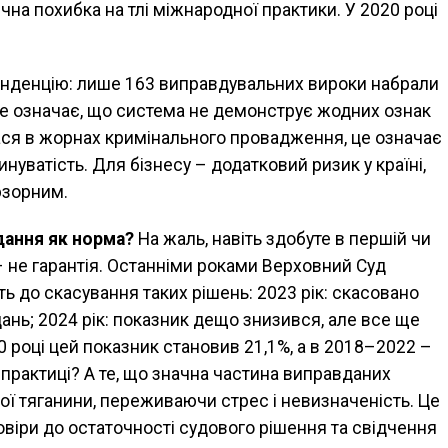
ична похибка на тлі міжнародної практики. У 2020 році
енденцію: лише 163 виправдувальних вироки набрали
 Це означає, що система не демонструє жодних ознак
ся в жорнах кримінального провадження, це означає
ватість. Для бізнесу – додатковий ризик у країні,
юзорним.
дання як норма?
На жаль, навіть здобуте в першій чи
– не гарантія. Останніми роками Верховний Суд
ь до скасування таких рішень: 2023 рік: скасовано
ань; 2024 рік: показник дещо знизився, але все ще
0 році цей показник становив 21,1%, а в 2018–2022 –
практиці? А те, що значна частина виправданих
ої тяганини, переживаючи стрес і невизначеність. Це
овіри до остаточності судового рішення та свідчення