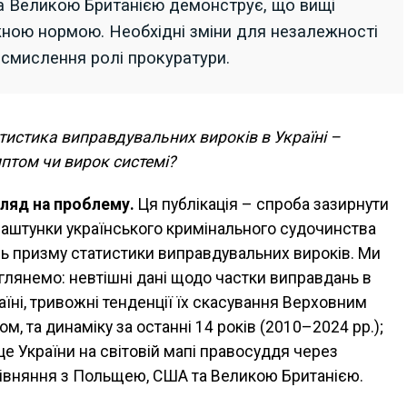
а Великою Британією демонструє, що вищі
ною нормою. Необхідні зміни для незалежності
еосмислення ролі прокуратури.
тистика виправдувальних вироків в Україні –
птом чи вирок системі?
ляд на проблему.
Ця публікація – спроба зазирнути
лаштунки українського кримінального судочинства
зь призму статистики виправдувальних вироків. Ми
глянемо: невтішні дані щодо частки виправдань в
аїні, тривожні тенденції їх скасування Верховним
ом, та динаміку за останні 14 років (2010–2024 рр.);
це України на світовій мапі правосуддя через
івняння з Польщею, США та Великою Британією.