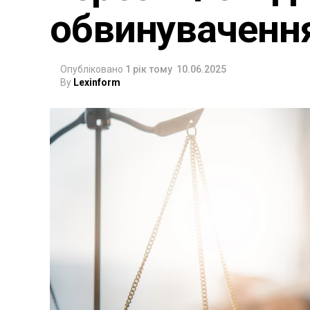
обвинуваченн
Опубліковано
1 рік тому
10.06.2025
By
Lexinform