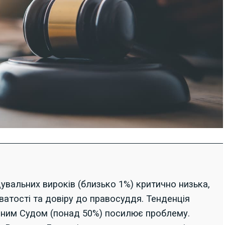
увальних вироків (близько 1%) критично низька,
атості та довіру до правосуддя. Тенденція
вним Судом (понад 50%) посилює проблему.