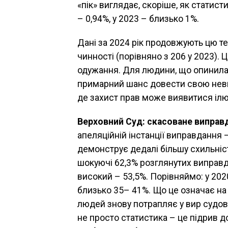
«пік» виглядає, скоріше, як статист
– 0,94%, у 2023 – близько 1%.
Дані за 2024 рік продовжують цю т
чинності (порівняно з 206 у 2023).
одужання. Для людини, що опинила
примарний шанс довести свою невину
де захист прав може виявитися іл
Верховний Суд: скасоване виправ
апеляційній інстанції виправдання 
демонструє дедалі більшу схильніст
шокуючі 62,3% розглянутих виправд
високий – 53,5%. Порівняймо: у 202
близько 35– 41%. Що це означає на 
людей знову потрапляє у вир судов
не просто статистика – це підрив д