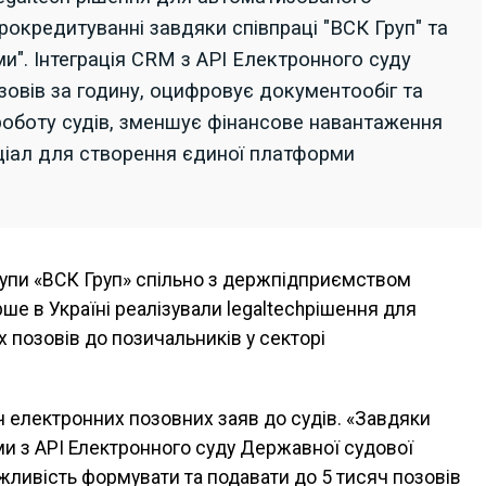
рокредитуванні завдяки співпраці "ВСК Груп" та
и". Інтеграція CRM з API Електронного суду
овів за годину, оцифровує документообіг та
роботу судів, зменшує фінансове навантаження
ціал для створення єдиної платформи
групи «ВСК Груп» спільно з держпідприємством
ше в Україні реалізували legaltechрішення для
 позовів до позичальників у секторі
ч електронних позовних заяв до судів. «Завдяки
ми з API Електронного суду Державної судової
ожливість формувати та подавати до 5 тисяч позовів