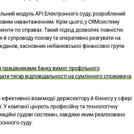
льний модуль API Електронного суду, розроблений
довим навантаженням. Крім цього, у CRMсистему
менти по справах. Такий підхід дозволяє повністю
й супроводу позову та оперативно реагувати на
лікданов, засновник небанківської фінансової групи
 працівниками банку вимог профільного
ати тягар відповідальності на сумлінного споживача
ефективної взаємодії держсектору й бізнесу у сфері
. У компанії цінують професійну та технологічну
маційні судові системи», завдяки яким реалізовано
ронного суду.