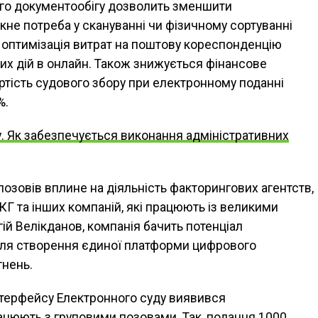
ого документообігу дозволить зменшити
кне потреба у скануванні чи фізичному сортуванні
 оптимізація витрат на поштову кореспонденцію
их дій в онлайн. Також знижується фінансове
ртість судового збору при електронному поданні
%.
. Як забезпечується виконання адміністративних
озовів вплине на діяльність факторингових агентств,
КГ та інших компаній, які працюють із великими
ій Велікданов, компанія бачить потенціал
 для створення єдиної платформи цифрового
гнень.
інтерфейсу Електронного суду виявився
ацюють з груповими позовами. Так, подання 1000