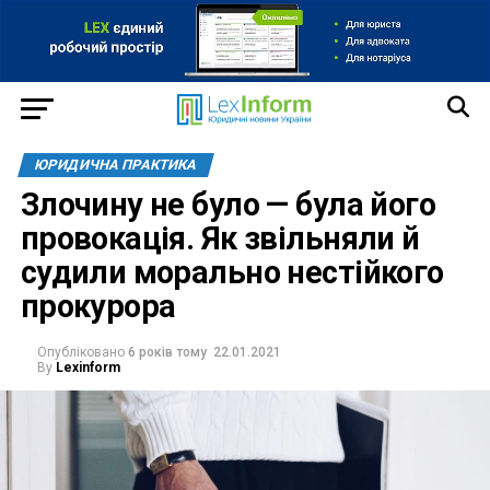
ЮРИДИЧНА ПРАКТИКА
Злочину не було — була його
провокація. Як звільняли й
судили морально нестійкого
прокурора
Опубліковано
6 років тому
22.01.2021
By
Lexinform