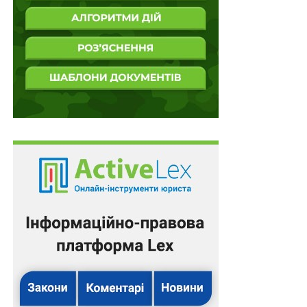
правопорушення, передбаченого частиною 3 статті
368 КК України (одержання неправомірної вигоди
службовою особою) й ухвалою Приморського
районного суду Одеси обрано запобіжний захід у
вигляді тримання під вартою та визначено
альтернативний запобіжний захід — заставу в розмірі
80 тисяч гривень.
Верховний Суд підтвердив правильність рішення
комісії
Зловмисник своєї вини у вчиненні злочину не визнав
ні тоді, ні потім, тож досудове розслідування обіцяло
бути довгим. Але керівництво прокуратури Одеської
області, судячи з усього, так хотіло здихатися
Шарандака, що вже в лютому 2018 року направило
до Кваліфікаційно-дисциплінарної комісії прокурорів
(далі — КДКП) дисциплінарну скаргу про вчинення
ним дисциплінарного проступку. Останній полягав у