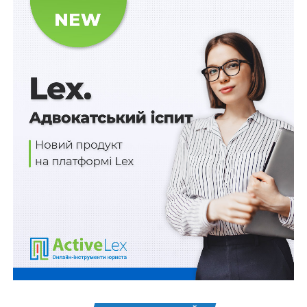
органів. Але іноді буває й так, що і ділки, і
правоохоронці можуть використовувати один одного
в конкурентній боротьбі. Перші других — для
ліквідації підпільних заводів і складів своїх
конкурентів. Другі перших — для проведення
операцій з провокації підкупу своїх колег.
У справі про обвинувачення прокурора Шарандака
свідком сторони обвинувачення якраз і був один
такий ділок, який неодноразово притягався до
кримінальної відповідальності за незаконні дії з
підакцизними товарами і підробленими акцизними
марками. В серпні 2017 року в приватному житті
цього чоловіка сталася халепа — його обікрав
квартирант, у зв’язку з чим потерпілий подав заяву
про викрадення в нього золотих речей на загальну
суму 60 тисяч гривень. Процесуальним керівником у
даному кримінальному провадженні було призначено
26-річного на той момент випускника Національного