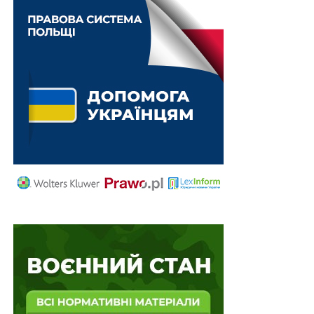
викраденні золотого браслета вартістю 21 тисячу
гривень. А потім тишком-нишком повідомив
процесуальному керівнику А. Шарандаку, що готовий
дати йому 500 доларів за те, що той сприятиме
обранню для зловмисника запобіжного заходу у
вигляді особистого зобов’язання, а також орієнтує суд
на ухвалення йому м’якого вироку. Якби цей молодий
прокурор мав більше досвіду, то, можливо, збагнув
би, що йому готують пастку, але вийшло так, що він
дав згоду, що й було зафіксовано оперативними
засобами звукозапису, якими спорядили потерпілого
працівники поліції.
В обумовлений день, 24 листопада 2017 року,
Шарандак у своєму службовому кабінеті одержав від
поліцейського агента 100 доларів і 10,6 тисяч
гривень, після чого був затриманий. Того ж дня йому
повідомили про підозру у вчиненні кримінального