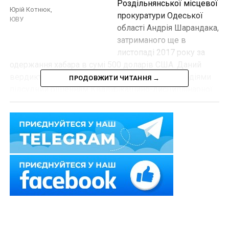
Роздільнянської місцевої
Юрій Котнюк,
прокуратури Одеської
ЮВУ
області Андрія Шарандака,
затриманого ще в
листопаді 2017 року за
одержання хабара в сумі 500 доларів США. Даний
вердикт цікавий тим, що у зв’язку з цими ж подіями
ПРОДОВЖИТИ ЧИТАННЯ →
підсудний рішенням Кваліфікаційно-дисциплінарної
комісії прокурорів від 30.05.2018 р. був звільнений з
органів прокуратури і дане рішення було визнане
правомірним постановою Великої Палати Верховного
Суду від 18.06.2019 р. Здавалося б, явна суперечність:
людину покарали за те, за що потім виправдали. Але
насправді жодної суперечності в логіці судді
Гарського і суддів ВС немає, просто вони у своїх
висновках констатували один не дуже зрозумілий
для широкого загалу, зате дуже відомий у вузьких
юридичних колах факт: якщо прокурор узяв гроші за
вчинення якихось пов’язаних з його службовими