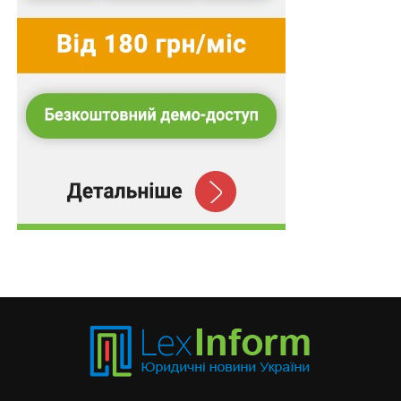
тому, що Шарандак вступив у протиправні
позаслужбові стосунки й використав службові
повноваження на користь своїх приватних інтересів.
З точки зору КДКП ці дії порочать звання прокурора й
можуть викликати сумнів у непідкупності органів
прокуратури, тож заслуговують на дисциплінарне
стягнення у виді звільнення з посади в органах
прокуратури.
Як бачимо,
вжите
комісією