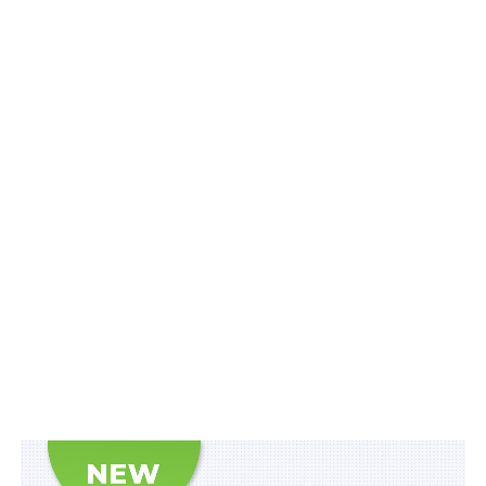
«Реалізація Проекту сприятиме сталому розвитку
громад, зменшенню енергозалежності України,
адаптації до змін клімату та інтеграції відновлюваних
джерел енергії у місцеві енергосистеми. Загальний
обсяг залучення грантових коштів Європейського
інвестиційного банку для реалізації Проекту,
становить 16,5 млн євро», – зазначалось у
пояснювальній записці до проекту.
Також зверніть увагу
на
Правові позиції
Верховного Суду щодо кримінальних
правопорушень, пов’язаних з війною,
та збірник
Воєнний стан. Всі нормативні матеріали,
алгоритми дій, роз’яснення, корисні ресурси
.
Схожі статті: