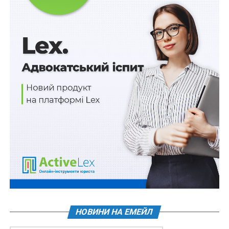
419 млн грн виділено на зарплати в шести
обласних військових адміністраціях
70 млн грн на антидроновий захист Сум
ПДВ за посилки вартістю до 150 євро: за
несплату не штрафуватимуть рік
90 000 000 євро на стійкість енергетики
11 червня – День Сил безпілотних систем
ПОВ'ЯЗАНІ ТЕМИ:
FEATURED
LEX
ЄВРОПЕЙСЬКИЙ ІНВЕСТИЦІЙНИЙ БАНК (ЄІБ)
НАСТУПНА
Мобільні центри – нестаціонарний формат
молодіжної роботи
НЕ ПРОПУСТІТЬ
Скасовано Декрети Уряду про об’єднання
НОВИНИ НА ЕМЕЙЛ
підприємств