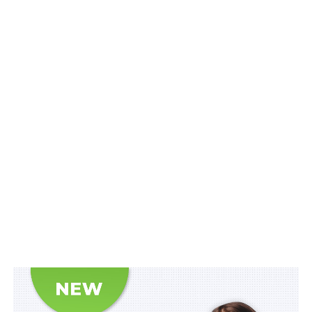
Нагадаємо,
вступ до закладів фахової
передвищої освіти: затверджено Порядок
Також зверніть увагу на
Правові позиції Верховного
Суду щодо кримінальних правопорушень, пов’язаних
з війною,
та збірник
Воєнний стан. Всі нормативні
матеріали, алгоритми дій, роз’яснення, корисні
ресурси
.
Схожі статті:
5,6 млрд грн на компенсацію за житло
захисникам
90 млрд євро на підтримку України:
ратифіковано Угоду з ЄС