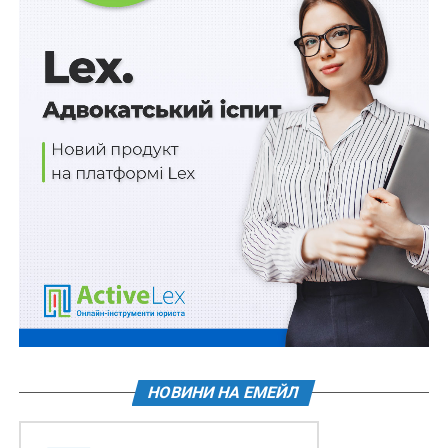
1,35 млрд грн на пільгові іпотечні кредити
переселенцям
70 000 грн бойових прикордонникам
6,6 млрд грн розподілено на зарплати освітян і
соцпрацівників
ПОВ'ЯЗАНІ ТЕМИ:
FEATURED
LEX
УКРИТТЯ
ШКОЛА
НАСТУПНА
Плату за транспортування і розподіл газу для
населення можуть скасувати
НЕ ПРОПУСТІТЬ
Бронювання працівників у сфері страхування: три
критерії важливості підприємств
НОВИНИ НА ЕМЕЙЛ