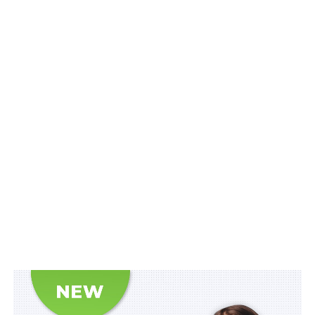
якій дискримінації у сфері освіти для всіх учасників
освітнього процесу на всіх рівнях освіти.
Читайте також:
Національний фонд досліджень
проводитиме наукову експертизу проектів
Стратегія зосереджує увагу на чотирьох стратегічних
цілях:
– комплексне впровадження принципів, політики і
заходів щодо забезпечення рівних прав та
можливостей жінок і чоловіків, поваги до людської
гідності та недискримінації у нормативно-правових
документах у сфері освіти як одне з ключових питань
фундаментальних прав і пріоритетів у контексті
євроінтеграції;
– посилення ролі закладів освіти у координації дій
суб’єктів реалізації державної політики щодо
забезпечення рівних прав та можливостей жінок і