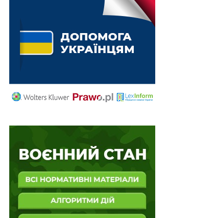
ПОВ'ЯЗАНІ ТЕМИ:
FEATURED
МОН
НАСТУПНА
По 4 000 грн протягом чотирьох місяців –
грошова допомога особам з інвалідністю
внаслідок війни
НЕ ПРОПУСТІТЬ
Співробітництво з рф та рб в галузі трудової
міграції буде зупинено