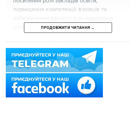
посилення ролі закладів освіти,
підвищення компетенції фахівців та
забезпечення рівності для подолання
наслідків війни.
ПРОДОВЖИТИ ЧИТАННЯ →
Кабінет Міністрів
схвалив
Стратегію впровадження
гендерної рівності у сфері освіти до 2030 року та
затвердив операційний план з її реалізації на 2022 –
2024 роки.
Як
прокоментували
у Міністерстві освіти і науки,
Стратегія визначає базові принципи, цільові групи,
стратегічні цілі та завдання щодо реалізації
державної політики стосовно забезпечення рівних
прав та можливостей жінок і чоловіків у сфері освіти.
Метою Стратегії є також запобігання та протидія будь-