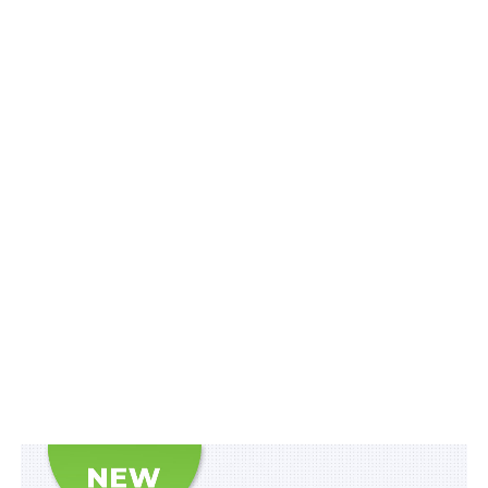
розширенні межі транскордонного співробітництва.
Тобто, громади зможуть реалізовувати спільні
проекти не лише з громадами сусідніх, а й інших
країн. Таке співробітництво сприяє розвитку
економічних, соціальних, науково-технічних,
екологічних, культурних та інших відносин, обміну
досвідом», –
прокоментував
заступник Міністра
розвитку громад та територій Іван Лукеря.
За його словами, у Державному бюджеті на 2022 р.
передбачено 60 млн грн на реалізацію проектів
транскордонного співробітництва, відібраних за
результатами конкурсу. Відбір проектів розпочнеться
в лютому 2022 р., а оголошення про початок
конкурсного відбору буде розміщено на офіційному
веб-сайті Мінрегіону.
Нагадаємо
,
висновок про транскордонне
перевезення відходів надаватимуть в е-формі