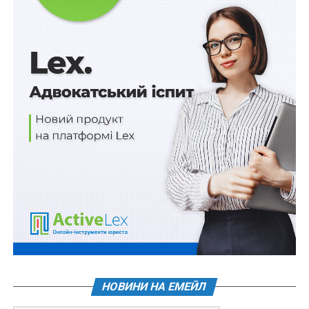
Схожі статті:
70 млн грн на антидроновий захист Сум
Проекти організації території об’єктів
заповідного фонду лишаються чинними на час
війни
419 млн грн виділено на зарплати в шести
обласних військових адміністраціях
900 млн грн гранту на оборонні розробки - не
лише резидентам
50 млн грн - компенсація витрат на участь у
міжнародних виставках
НОВИНИ НА ЕМЕЙЛ
ПОВ'ЯЗАНІ ТЕМИ:
МІНРЕГІОН УКРАЇНИ