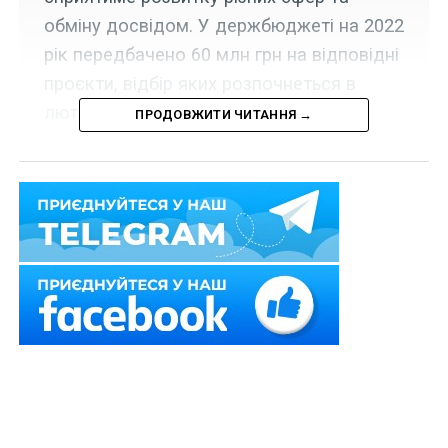
обміну досвідом. У держбюджеті на 2022
рік передбачено 60 млн грн на відповідні
проєкти, відбір яких розпочнеться в
лютому.
ПРОДОВЖИТИ ЧИТАННЯ →
Комітет з питань організації державної влади,
місцевого самоврядування, регіонального розвитку
та містобудування підтримав проект Закону «Про
транскордонне співробітництво»
№ 6082
.
Читайте також:
Транскордонне співробітництво
відкриє громадам доступ до фінансування
«Проект Закону гармонізує законодавство України з
європейським правом та розширює можливості для
регіонів та громад. Ключова зміна полягає у