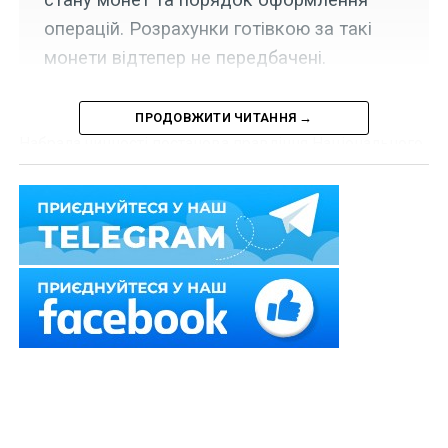
операцій. Розрахунки готівкою за такі
монети відтепер не передбачені.
ПРОДОВЖИТИ ЧИТАННЯ →
Набрала чинності постанова правління Національного
банку України «Про затвердження Змін до Інструкції
про порядок виконання операцій з купівлі
інвестиційних монет України в населення» від 3 липня
2026 р. № 76.
Відтепер критерії належного стану монет
визначаються не під час випуску монети в тексті
офіційного повідомлення НБУ про введення їх в обіг,
а згідно з додатком 1 до Інструкції про організацію
виготовлення, випуску в обіг і реалізації пам’ятних та
інвестиційних монет України, сувенірної продукції,
затвердженої постановою Правління Національного