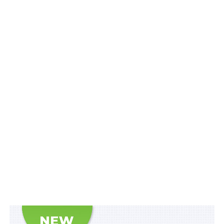
банку України від 30 травня 2012 р.
№ 213
(нова
редакція
п. 4 розділу ІІ
Інструкції про порядок
виконання операцій з купівлі інвестиційних монет
України в населення).
Читайте також
:
Умова договору купівлі-
продажу нерухомого майна на курс долара США
до гривні на день укладення договору, не
вказує на намір сторін визначити ціну договору
за курсом долара на день платежу
Згідно з новою редакцією
п. 3 розділу ІІІ
Інструкції
розрахунки з продавцями інвестиційних монет
здійснюються шляхом переказу коштів у
безготівковій формі
на підставі наданої ними
інформації про реквізити, необхідні для заповнення
розрахункових документів, відповідно до вимог
Інструкції про безготівкові розрахунки в національній
валюті користувачів платіжних послуг, затвердженої