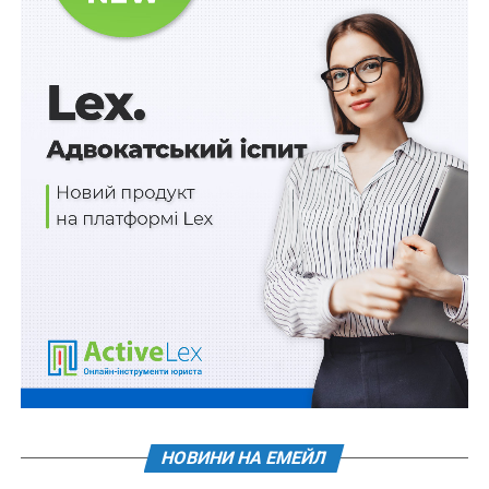
постановою Правління Національного банку України
від 29 липня 2022 р.
№ 163
(
попередньою редакцією
п. 3 передбачався також готівковий розрахунок –
ред.
).
Внесено й низку інших змін, зокрема викладено в
новій редакції і додатки 1, 2 до Інструкції.
Також зверніть увагу
на
Правові позиції
Верховного Суду щодо кримінальних
правопорушень, пов’язаних з війною,
та збірник
Воєнний стан. Всі нормативні матеріали,
алгоритми дій, роз’яснення, корисні ресурси
.
Схожі статті:
НОВИНИ НА ЕМЕЙЛ
Новий закон про захист населення від