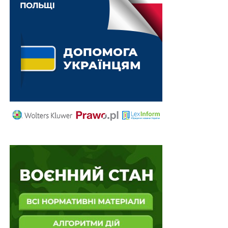
НЕ ПРОПУСТІТЬ
До 12 років позбавлення волі за віддання наказу,
який призвів до тяжких невиправданих втрат