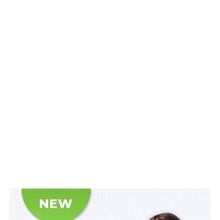
досягнень;
5) забезпечення сталого функціонування
бджільництва як важливої ланки аграрного сектору;
6) цифровізації порядків ведення реєстрових даних
щодо пасік та ветеринарно-санітарних паспортів пасік;
7) оперативного та своєчасного сповіщення про
застосування засобів захисту рослин або інших
чинників, які можуть мати негативний вплив на
благополуччя бджіл.
Читайте також:
Порубка дерев на території
лісогосподарського підприємства на підставі
уявного права утворює склад самоправства
У прес-службі Апарату Верховної Ради України
зазначили
, що прийняття проекту дозволить: