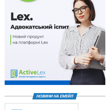
1) цифровізувати Реєстр ветеринарно-санітарних
паспортів пасік та Реєстр пасік;
2) унормувати селекції та підвищити контроль за
ввезенням інших бджіл шляхом застосування
цифрових засобів контролю;
3) захистити інтереси бджолярів завдяки чітко
встановленому механізму відповідальності за
порушення законодавства у галузі бджільництва.
Передбачено й встановлення перехідного періоду в 3
роки для адаптації пасічників (бджолярів) до нових
умов цифровізації галузі бджільництва.
Нагадаємо
,
звернення про визначення
НОВИНИ НА ЕМЕЙЛ
критичної важливості для економіки аграрії
можуть подавати в ДАР