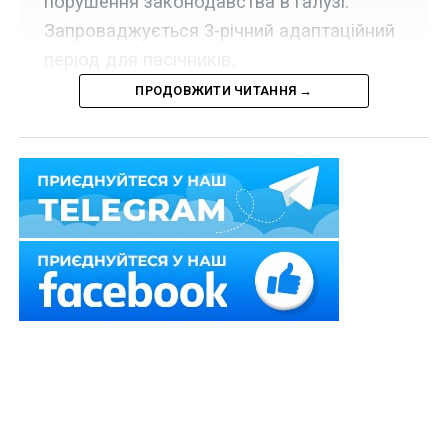
порушення законодавства в галузі.
Запроваджується 3-річний адаптаційний
період для пасічників.
ПРОДОВЖИТИ ЧИТАННЯ →
У Верховній Раді України зареєстровано проект
Закону «Про розвиток галузі бджільництва, охорону,
захист та збереження бджіл»
№ 5274-д
, яким
забезпечуються правові механізми для:
1) розведення, охорони та ефективного використання
бджіл;
2) виробництва, переробки та реалізації безпечної і
якісної продукції бджільництва;
3) захисту прав та інтересів суб’єктів бджільництва;
4) впровадження сучасних технологій та наукових