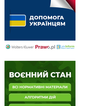
цифровізують, реєстри об’єднають
План управління ризиками затоплення
розроблятимуть на 6 років
ПОВ'ЯЗАНІ ТЕМИ:
FEATURED
БДЖІЛЬНИЦТВО
НАСТУПНА
Ратифіковано Американсько-Українську угоду
про відбудову
НЕ ПРОПУСТІТЬ
Майже 9 млн грн на продовження досліджень у
галузі наноматеріалів і космосу