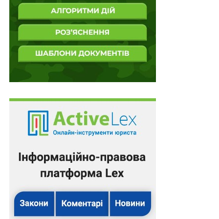
НАСТУПНА
Податковим та митним органам заборонять
обробляти дані в інформаційних системах без
комплексного захисту
НЕ ПРОПУСТІТЬ
Порядок надання відпустки
військовослужбовцям під час воєнного стану