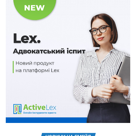
Змінами до Закону України «Про управління
об’єктами державної власності» передбачено, що:
1) здійснюючи управління об’єктами державної
власності, Кабінет Міністрів України встановлює
порядок відчуження та передачі в оренду (найм)
майна державних акціонерних товариств, 100
відсотків акцій у статутному капіталі яких
перебувають у державній власності, на конкурентних
засадах через електронну торгову систему,
адміністрування якої здійснюється суб’єктом
господарювання державного сектору економіки,
визначеним відповідно до законів України
«Про
оренду державного та комунального майна»
,
«Про
приватизацію державного і комунального майна»
(ч.
2 ст. 5 доповнено
п. 28
);
2) уповноважені органи управління відповідно до