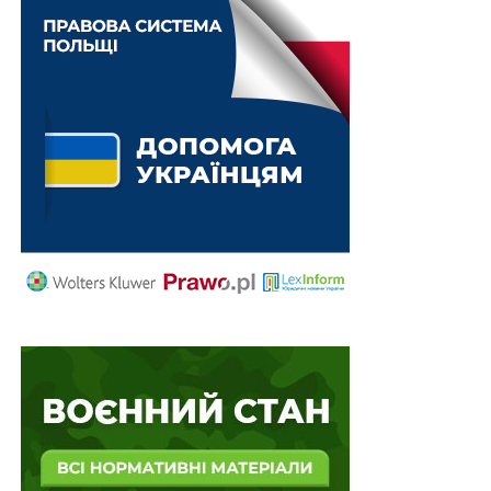
Наглядова рада товариства в будь-який час
може припинити повноваження
одноособового…
Орденом Європи можуть бути нагороджені
іноземці
В дохід держави може бути стягнуто все
одержане за правочинами, вчиненими
всупереч санкціям…
Припущення та неперевірена інформація з
мережі Інтернет не можуть бути підставою
для…
Ухвалу суду про задоволення чи про відмову в
задоволенні подання виконавця про
обмеження у…
ПОВ'ЯЗАНІ ТЕМИ:
FEATURED
LEX
ГОСПОДАРСЬКИЙ КОДЕКС УКРАЇНИ
ЕТС
ЦИВІЛЬНИЙ КОДЕКС УКРАЇНИ