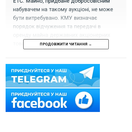
ЕТС. Майно, придбане добросовісним
набувачем на такому аукціоні, не може
бути витребувано. КМУ визначає
порядок відчуження та передачі в
оренду майна державних акціонерних
товариств через ЕТС.
ПРОДОВЖИТИ ЧИТАННЯ →
Набрав чинності Закон України «Про внесення змін до
деяких законодавчих актів України щодо підвищення
ефективності суб’єктів державного сектору
економіки» від 1 грудня 2022 р.
№ 2792-IX
.
Зокрема новою
ст. 24-1
Господарського кодексу
України унормовано, що продаж, найм (оренда)
об’єктів державної та комунальної власності
здійснюються на конкурентних засадах шляхом
проведення електронних аукціонів (публічних торгів)