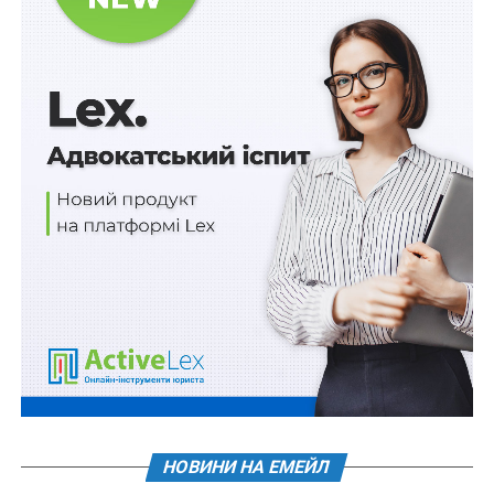
– забезпечення безперебійного водопостачання та
водовідведення;
– створення умов для залучення бізнесу до
здійснення заходів для виконання комплексних
планів стійкості регіонів, зокрема шляхом
запровадження спрощених процедур і відповідних
регуляторних рішень;
– координація роботи із виконання комплексних
планів стійкості в окремих містах;
2) визначення проблемних питань, що виникають під
час здійснення заходів з виконання комплексних
планів стійкості;
3) удосконалення нормативно-правової бази з питань,
необхідних для виконання комплексних планів
стійкості.
НОВИНИ НА ЕМЕЙЛ