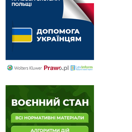
потребують співфінансування з місцевих
бюджетів
841 млн доларів позики на забезпечення
стійкості державного управління
300 000 грн платитиме Центр рекрутингу за
оформлення іноземного добровольця
Нові умови співфінансування заходів стійкості
регіонів, що межують з рф
ПОВ'ЯЗАНІ ТЕМИ:
FEATURED
LEX
НАСТУПНА
Схвалено проект листа про приєднання України
до Рекомендації ОЕСР із захисту прав
споживачів фінансових послуг
НЕ ПРОПУСТІТЬ
Безкоштовне житло у минулому, відтепер лише
оренда!