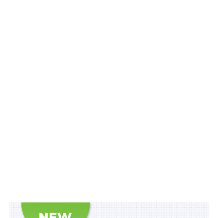
центральних та місцевих органів виконавчої влади з
питань виконання комплексних планів стійкості, які
включать, зокрема, такі пріоритетні напрями:
– захист, зокрема інженерно-технічний, об’єктів
критичної інфраструктури паливно-енергетичного
комплексу та систем життєзабезпечення;
– розвиток розподіленої генерації електричної та/або
теплової енергії;
– забезпечення безперебійного теплопостачання;
Читайте також
:
Заборона нарахування плати за
житлово-комунальні послуги та стягнення
заборгованості за ці послуги стосується
тимчасово окупованих територій та періоду
окупації