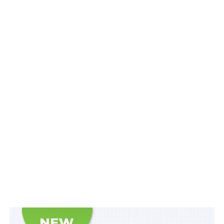
стимулювання виробництва електричної енергії з
альтернативних джерел енергії», уточнено, що:
1) гарантований покупець з урахуванням графіка
проведення аукціонів через свій особистий кабінет
опубліковує українською мовою і в разі потреби
англійською або іншими мовами – у випадках, коли
використання букв українського алфавіту (символів)
призводить до спотворення такої інформації,
оголошення про проведення аукціону та
у той же
день
розміщує його на власному веб-сайті.
Гарантований покупець завантажує до оголошення
про проведення аукціону документ, що містить
оголошення англійською мовою;
Читайте також
:
Апеляційне оскарження ухвали
суду про призначення експертизи не є
поважною причиною неявки відповідача до
експертної установи