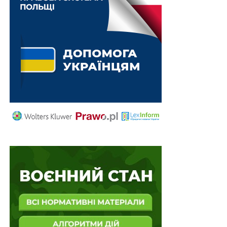
Схожі статті:
До 25 млн євро підтримки на реалізацію
проектів розподіленої генерації
Показник регіональної підтримки не
враховується у розрахунку собівартості
навчання в…
6 завдань єдиної інформаційної системи
соціальної підтримки
Строк прийняття погоджених нормативно-
правових актів збільшено до 120 днів
220 млн грн з фонду енергетики та
комунальних послуг спрямовано на оборону
ПОВ'ЯЗАНІ ТЕМИ:
FEATURED
LEX
ЕЛЕКТРОЕНЕРГІЯ
НАСТУПНА
Україна доєднається до Рекомендації ОЕСР з