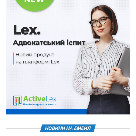
2) учасник, що набуває статусу умовного переможця,
визначається
на наступний робочий день після
оприлюднення гарантованим покупцем в електронній
торговій системі договорів про надання послуги,
укладених із всіма переможцями, але не пізніше ніж
на 30-й робочий день після завершення аукціону
відповідно до чинного на той час протоколу про
результати аукціону. У разі коли обсяг лота повністю
розподілений між переможцями, умовний
переможець не визначається. У разі проведення
аукціону із земельними ділянками або аукціону із
спорудами умовний переможець не визначається;
3) гарантований покупець приймає рішення про
відмову від підписання протоколу про результати
аукціону, укладення договору про надання послуги в
разі, коли:
НОВИНИ НА ЕМЕЙЛ
– на день проведення аукціону учасник самостійно