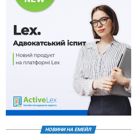
ПОВ'ЯЗАНІ ТЕМИ:
FEATURED
ЕЛЕКТРОННІ ДОКУМЕНТИ
НБУ
СТРУКТУРА ВЛАСНОСТІ
НАСТУПНА
Про стан безпеки та події в Україні щоденно
інформуватимуть міжнародну спільноту
НЕ ПРОПУСТІТЬ
Спрощено вступ на посади публічної служби на
час воєнного стану
НОВИНИ НА ЕМЕЙЛ