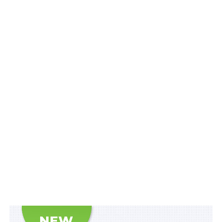
Схожі статті:
Заява про визнання результатів навчання на
окупованих територіях подається у довільній
формі
Звільненим з полону відновлять водійські
документи безкоштовно
Заява про видачу свідоцтва на керування
тракторами подається у довільній формі
Для тимчасового проживання іноземні
захисники України можуть подавати
прострочені документи
Заяву на видачу посвідчення члена сім’ї
загиблого поліцейського можна подати в е-
формі