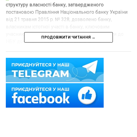
структуру власності банку, затвердженого
постановою Правління Національного банку України
від 21 травня 2015 р. № 328, дозволено банку,
власникам істотної участі в банку, ключовим
учасникам в структурі власності банку подавати до
ПРОДОВЖИТИ ЧИТАННЯ →
НБУ документи, передбачені зазначеним
Положенням, як в паперовій, так і в електронній
формі. Зокрема це стосується документів про
структуру власності банку, договору купівлі-продажу
або іншого правочину, унаслідок виконання якого
відбулися зміни в складі власників істотної участі або
10 найбільших остаточних ключових учасників банку.
У разі подання до НБУ відповідних документів у
електронній формі
надання їх
в паперовій формі не
вимагатиметься
.