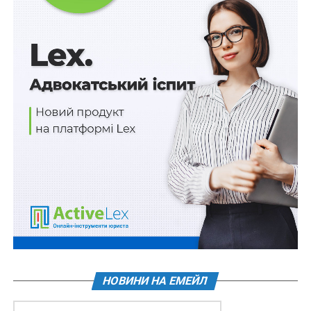
адміністративні послуги»
, на основі рішень,
узгоджених між уповноваженим територіальним
органом Національної поліції та органами, які
прийняли рішення про утворення центрів надання
адміністративних послуг, заяву в довільній формі, до
якої додаються відповідні документи.
Читайте також
:
Незаконне придбання,
зберігання та збут наркотичного засобу в
особливо великому розмірі без значного
розриву в часі слід розглядати як єдиний злочин,
що має кваліфікуватися за ч. 3 ст. 307 КК
Якщо для подання заяви необхідно подати відомості
(документи), що містяться в державних
інформаційно-комунікаційних системах, або якщо такі
відомості (документи) можуть бути отримані/
НОВИНИ НА ЕМЕЙЛ
підтверджені шляхом електронної інформаційної
взаємодії з державними інформаційно-