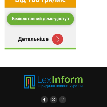
ПОВ'ЯЗАНІ ТЕМИ:
FEATURED
LEX
НАСТУПНА
Заяву про надання статусу родини загиблого
можна подати незалежно від місця проживання
НЕ ПРОПУСТІТЬ
Не допускається створення фільмів чи серіалів
за бюджетний кошт з метою отримання
прибутку