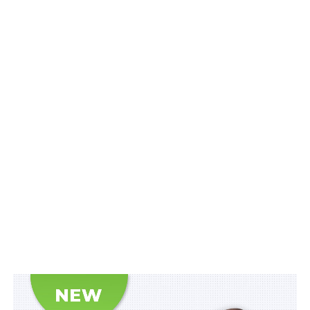
є змінами до закону про кримінальну
відповідальність і не мають зворотної дії у часі
Змінами до
Порядку
, затвердженого постановою від
13 квітня 2011 р. № 469, передбачено видачу дозволу
не лише юридичним особам незалежно від їх
організаційно-правової форми, форми власності, а й
фізичним особам – підприємцям, які мають ліцензію
на провадження медичної або ветеринарної практики,
що провадять діяльність з обігу наркотичних засобів,
психотропних речовин і прекурсорів.
При цьому для отримання дозволу суб’єкт
господарювання подає особисто або через
уповноважений ним орган чи особу до структурного
підрозділу з питань боротьби з наркозлочинністю
територіального органу Національної поліції або
через центри надання адміністративних послуг,
утворені відповідно до Закону України
«Про