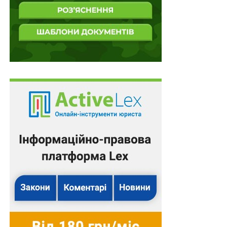
Схожі статті:
Дозвіл на експорт готових виробів
військового призначення або подвійного
використання…
Фармацевтичне агентство замість
Держслужби з лікарських засобів та контролю
за наркотиками
Банки фінансової інклюзії можуть отримати
ліцензію з 26 червня
Власники об’єктів культурної спадщини можуть
отримати допомогу за програмою
«єВідновлення»
Українці за кордоном можуть отримати
податковий номер онлайн