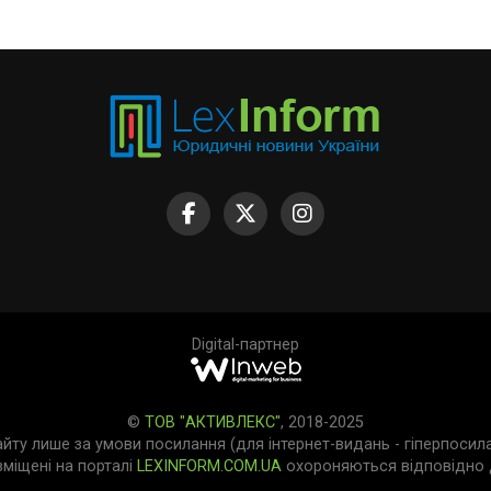
Digital-партнер
©
ТОВ "АКТИВЛЕКС"
, 2018-2025
айту лише за умови посилання (для інтернет-видань - гіперпосил
зміщені на порталі
LEXINFORM.COM.UA
охороняються відповідно д