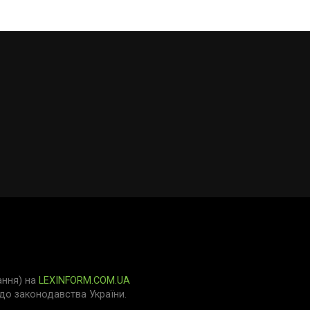
ання) на
LEXINFORM.COM.UA
о законодавства України.