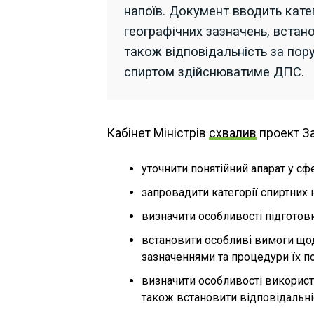
напоїв. Документ вводить катег
географічних зазначень, встан
також відповідальність за пору
спиртом здійснюватиме ДПС.
Кабінет Міністрів
схвалив
проект За
уточнити понятійний апарат у сф
запровадити категорії спиртних 
визначити особливості підготовк
встановити особливі вимоги щод
зазначеннями та процедури їх п
визначити особливості використа
також встановити відповідальніс