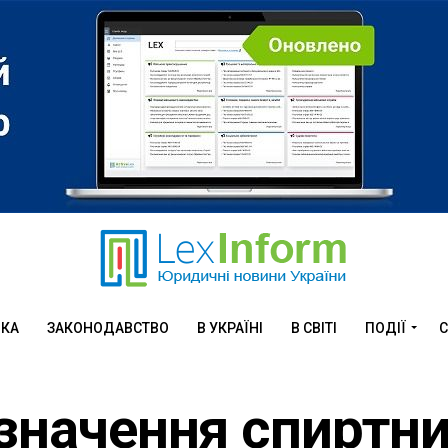
ИКА
ЗАКОНОДАВСТВО
В УКРАЇНІ
В СВІТІ
ПОДІЇ
С
азначення спиртн