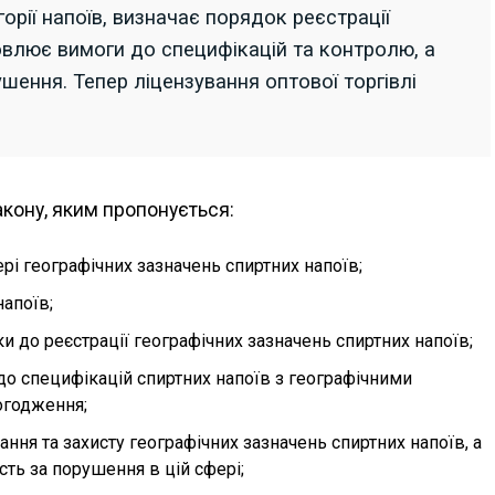
орії напоїв, визначає порядок реєстрації
овлює вимоги до специфікацій та контролю, а
шення. Тепер ліцензування оптової торгівлі
кону, яким пропонується:
ері географічних зазначень спиртних напоїв;
напоїв;
и до реєстрації географічних зазначень спиртних напоїв;
о специфікацій спиртних напоїв з географічними
огодження;
ння та захисту географічних зазначень спиртних напоїв, а
ть за порушення в цій сфері;