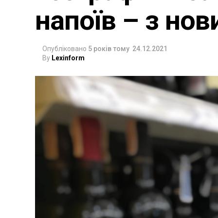
напоїв – з но
Опубліковано
5 років тому
24.12.2021
By
Lexinform