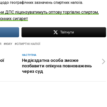
одо географічних зазначень спиртних напоїв.
ани ДПС ліцензуватимуть оптову торгівлю спиртом,
ронних сигарет
Твітнути
Я
КМУ
СПИРТНІ НАПОЇ
НАСТУПНА
ої
Недієздатна особа зможе
позбавити опікуна повноважень
через суд