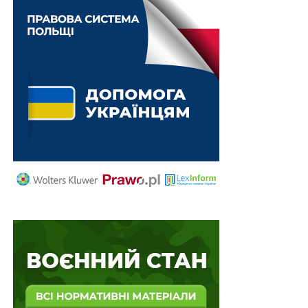
Штраф за надання платних послуг з ворожіння
220 млн грн з фонду енергетики та
комунальних послуг спрямовано на оборону
Вартість послуг професійної освіти:
затверджено Методику розрахунку
Набрали чинності закони про міжнародний
арбітраж та будівництва Музею Революції
Гідності
Україна доєднається до Рекомендації ОЕСР
щодо публічних адміністративних послуг
ПОВ'ЯЗАНІ ТЕМИ:
РЕВОЛЮЦІЯ ГІДНОСТІ
НАСТУПНА
16 лютого 2022 р. – День єднання
НЕ ПРОПУСТІТЬ
Нові доплати працівникам соціальної сфери