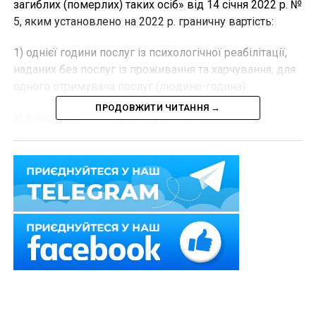
загиблих (померлих) таких осіб» від 14 січня 2022 р. №
5, яким установлено на 2022 р. граничну вартість:
1) однієї години послуг із психологічної реабілітації,
наданих без послуг із проживання та харчування, для
одного отримувача послуг (людино-година):
ПРОДОВЖИТИ ЧИТАННЯ →
а) в індивідуальній формі у розмірі:
– без податку на додану вартість 255,2 грн;
– з податком на додану вартість 306,2 грн;
Читайте також:
Обов’язкова психологічна
реабілітація для поліцейських – учасників
оборони від збройної агресії РФ
б) у груповій формі залежно від кількості осіб у групі
у розмірі: