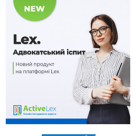
– 9 осіб – 51,0 грн без податку на додану вартість; 61,2
грн з податком на додану вартість;
– 10 осіб – 48,5 грн без податку на додану вартість;
58,2 грн з податком на додану вартість;
2) послуг із психологічної реабілітації, наданих з
послугами із проживання та харчування, для одного
отримувача послуг у розмірі:
– без податку на додану вартість 12457,9 грн на 18
днів (692,1 грн за один ліжко-день);
– з податком на додану вартість 14949,4 грн на 18
днів (830,5 грн за один ліжко-день);
Читайте також:
У випадку доведеного
домашнього насильства у формі психологічного