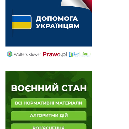
Витяг з Реєстру актів цивільного стану можна
отримати через Дію
Державні органи не звільняються від
обов’язку провести ефективне розслідування
заяви про…
Обмін інформацією про кіберінциденти - через
нову платформу
Тимчасову компенсацію за розміщення
переселенців на час відновлення документів
продовжили до…
ПОВ'ЯЗАНІ ТЕМИ:
FEATURED
LEX
МНОЖИННЕ ГРОМАДЯНСТВО
НАСТУПНА
Перезавантаження АРМА: залучення арбітражних
керуючих, незалежна зовнішня оцінка
НЕ ПРОПУСТІТЬ