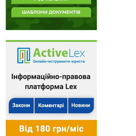
Заявникам у справах про банкрутство суди
можуть розстрочувати та зменшувати судовий
збір