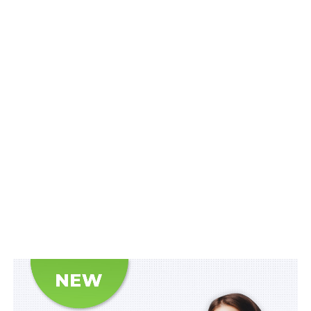
1) одночасне набуття дитиною за народженням
громадянства України та громадянства (підданства)
іншої держави чи держав;
2) набуття дитиною, яка є громадянином України,
громадянства (підданства) своїх усиновлювачів
унаслідок усиновлення її іноземцями;
3) автоматичне набуття громадянином України іншого
громадянства (підданства) унаслідок одруження з
іноземцем;
Читайте також
:
Заява про встановлення факту
народження особи в іншій державі не підлягає
розгляду в судах України, зокрема якщо особа
набула громадянство третьої держави
4) автоматичне набуття громадянином України, який
досяг повноліття, іншого громадянства (підданства)