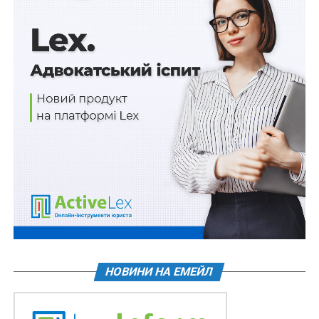
унаслідок застосування законодавства про
громадянство іноземної держави, якщо такий
громадянин України не отримав документ, що
підтверджує наявність у нього громадянства
(підданства) іншої держави;
5) набуття громадянства України у спрощеному
порядку, передбаченому ст. 10-1 цього Закону,
іноземцями, які є громадянами (підданими) держав,
громадяни (піддані) яких набувають громадянство
України у спрощеному порядку;
6) набуття громадянином України громадянства
(підданства) держав, громадяни (піддані) яких
набувають громадянство України у спрощеному
порядку.
НОВИНИ НА ЕМЕЙЛ
При цьому новою ст. 10-1 цього Закону визначаються
особливості набуття громадянства України та