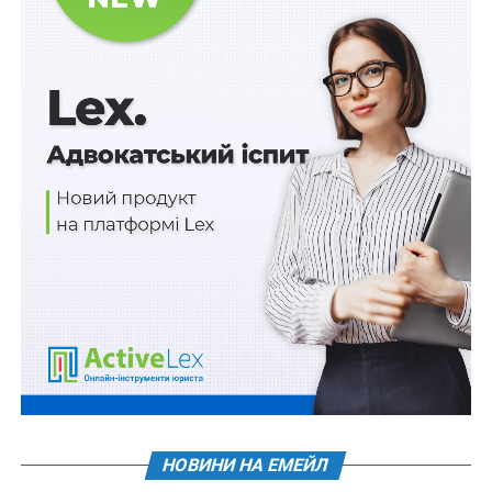
постанови Кабінету Міністрів України від 10 лютого
2023 р. № 118, якою затверджений
Порядок
використання коштів фонду ліквідації наслідків
збройної агресії
, що на деякий час затримає
компенсацію за знищене та пошкоджене майно», –
прокоментували
в АМУ.
Схожі статті:
Про унікальні документи Національного
архівного фонду
Нові порядки використання та повернення
коштів фонду соціального захисту осіб з
інвалідністю
НОВИНИ НА ЕМЕЙЛ
Визнання «днр» і «лнр» утворює склад