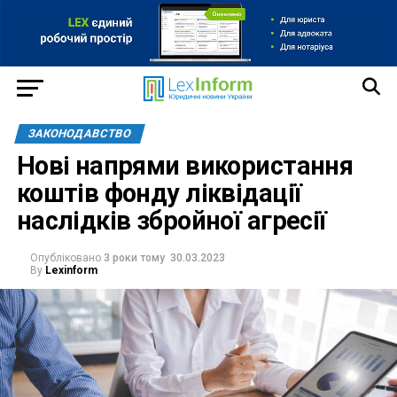
ЗАКОНОДАВСТВО
Нові напрями використання
коштів фонду ліквідації
наслідків збройної агресії
Опубліковано
3 роки тому
30.03.2023
By
Lexinform