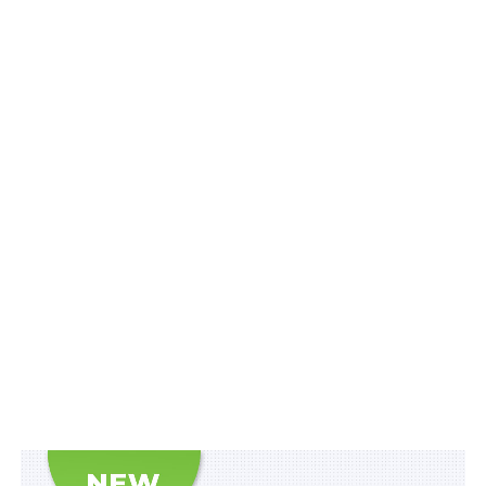
тому числі будинки дачні та садові) та громадського
призначення;
– нове будівництво об’єктів житлового призначення
для осіб, які втратили житло внаслідок воєнних дій,
спричинених збройною агресією рф проти України,
розроблення та експертизу проектної документації на
будівництво таких об’єктів.
Також передбачено, що у виняткових випадках кошти
фонду ліквідації наслідків збройної агресії можуть
спрямовуватися на забезпечення потреб сектору
оборони.
«Кошти фонду ліквідації наслідків збройної агресії
визначено джерелом фінансування компенсації за
знищене та пошкоджене майно, механізм якої
передбачений
Законом
. Відповідні зміни (щодо
додаткових напрямів) потрібно буде внести й до