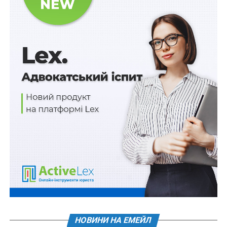
У разі неможливості забезпечення проведення
наукових досліджень наявними штатними
працівниками за рішенням вченої (наукової, науково-
технічної, технічної) ради державної наукової
установи (закладу вищої освіти) вакантні посади
наукових працівників цієї наукової установи (закладу
вищої освіти) можуть заміщуватися науковими
працівниками відповідної цим посадам кваліфікації
за строковими трудовими договорами до
проведення конкурсного заміщення цих посад, але не
більше ніж на шість місяців (
абз. 3 ч. 5 ст. 6
).
Окрім цього, доповненням до
ч. 1 ст. 36
встановлено,
що аспірантам, ад’юнктам і докторантам, зарахованим
на навчання за державним замовленням,
призначається стипендія в розмірі, визначеному
Кабінетом Міністрів України.
НОВИНИ НА ЕМЕЙЛ