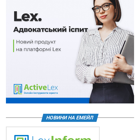
Читайте також
:
Фахівці із супроводу ветеранів
можуть працювати віддалено
Уточнено й строки дії посвідчень осіб з інвалідністю
внаслідок війни. Для тих, у кого перегляд інвалідності
призначено до 1 січня цього року, посвідчення
залишатиметься чинним до 1 листопада 2025го або 1
квітня 2026 року – залежно від віку, статі та групи
інвалідності.
У разі неможливості пройти перегляд після 1 січня
2025 року, термін дії посвідчення автоматично
подовжується до 1 липня 2025го.
Читайте також
:
«Ветеран Pro»: новий розділ для
ветеранів у Дії
НОВИНИ НА ЕМЕЙЛ
До того ж, Кабмін прирівняв травму до поранення,
контузії, каліцтва чи захворювання як підставу для