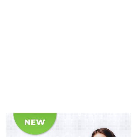
посвідчення відтепер оформлюється окремо – за
бажанням особи (або її представника) шляхом
подання заяви в довільній формі, фотокартки та
витягу з Єдиного державного реєстру ветеранів
війни», – йдеться в повідомленні.
Погоджено також безперервний соціальний захист
для дітей загиблих (померлих) захисників та
захисниць України. Зокрема, врегульовано питання
видачі посвідчення члена сім’ї загиблого захисника
(захисниці) дітям до 14 років. Забезпечено
безперервне користування ними всіма
передбаченими законодавством пільгами у
перехідний період, коли дитина досягає 14річного
віку та очікує на отримання паспорта й посвідчення.
Окрім того, враховано специфіку воєнного стану:
якщо дитина з батьками перебуває за кордоном і не
має змоги особисто звернутися по оформлення
посвідчення, її право на пільги не припиняється.