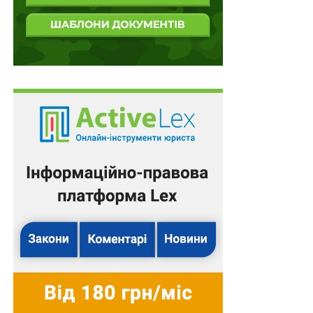
4 підстави припинення грантової підтримки від
Нацфонду досліджень
НЕ ПРОПУСТІТЬ
єВідновлення: у разі невикористання компенсації
з поважних причин заяву можна подати повторно