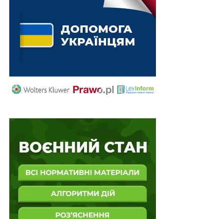
Схожі статті:
Нові правила рибного ринку: контроль від
вилову до споживання
Затверджено план спортивних змагання для
ветеранів
Підготовку викладачів «Захисту України»
заклади післядипломної освіти можуть
фінансувати за…
Витяги з Реєстру ветеранів видаватимуть
також їхнім дітям для оформлення підтримки
для…
Ветеранів прийматимуть першочергово у
закладах охорони здоров’я
ПОВ'ЯЗАНІ ТЕМИ:
МІНВЕТЕРАНІВ
НАСТУПНА