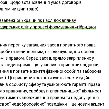
орін щодо встановлення умов договорів
в, зміни ціни тощо).
езалежної України як наслідок впливу
дарських еліт у процесі формування «гібридної
ня переліку загальних засад приватного права.
 зробити невичерпним, наголошуючи, що основні
 із правом. Серед засад, прямо закріплених у
 та недискримінація учасників приватних відноси;
ання в приватне життя фізичної особи та заборона
ті. Ці принципи конкретизують конституційні
 в особисту сферу та узаконюють гарантії права
ого правочину, свободу підприємницької діяльності,
опустимість зловживання правом та недопущення
своєї недобросовісної поведінки – це новий акцент,