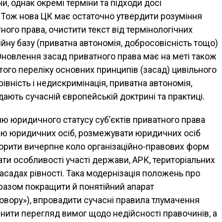
, однак окремі терміни та підходи досі
 Тож нова ЦК має остаточно утвердити розуміння
ного права, очистити текст від термінологічних
рійну базу (приватна автономія, добросовісність тощо)
 Оновлення засад приватного права має на меті також
того переліку основних принципів (засад) цивільного
івність і недискримінація, приватна автономія,
дають сучасній європейській доктрині та практиці.
ю юридичного статусу суб’єктів приватного права
ію юридичних осіб, розмежувати юридичних осіб
творити вичерпне коло організаційно-правових форм
ати особливості участі держави, АРК, територіальних
асадах рівності. Така модернізація положень про
разом покращити й понятійний апарат
говору»), впровадити сучасні правила тлумачення
йснити перегляд вимог щодо недійсності правочинів, а