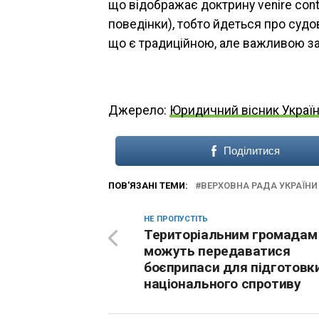
що відображає доктрину venire cont
поведінки), тобто йдеться про судо
що є традиційною, але важливою з
Джерело:
Юридичний вісник Украї
Поділитися
ПОВ'ЯЗАНІ ТЕМИ:
ВЕРХОВНА РАДА УКРАЇНИ
НЕ ПРОПУСТІТЬ
Територіальним громадам
можуть передаватися
боєприпаси для підготовк
національного спротиву