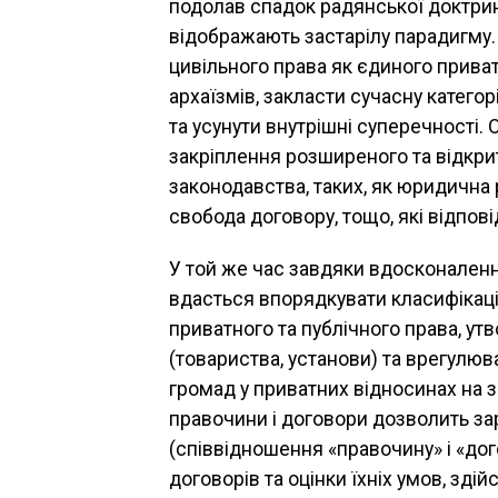
подолав спадок радянської доктрини
відображають застарілу парадигму.
цивільного права як єдиного приват
архаїзмів, закласти сучасну катего
та усунути внутрішні суперечності.
закріплення розширеного та відкри
законодавства, таких, як юридична р
свобода договору, тощо, які відпові
У той же час завдяки вдосконаленн
вдасться впорядкувати класифікац
приватного та публічного права, у
(товариства, установи) та врегулюв
громад у приватних відносинах на з
правочини і договори дозволить за
(співвідношення «правочину» і «до
договорів та оцінки їхніх умов, зді