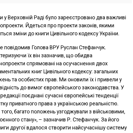
 у Верховній Раді було зареєстровано два важливі
опроекти. Йдеться про проекти законів, якими
ться зміни до книги Цивільного кодексу України.
е повідомив Голова ВРУ Руслан Стефанчук.
теризуючи їх він зазначив, що обидва
нопроекти спрямовані на осучаснення двох
ментальних книг Цивільного кодексу: загальних
ень та особистих прав. Ми оновили їх і привели у
відність до вимог європейського законодавства. У
 редакції поєднані сучасні європейські тенденції
тку приватного права з українською реальністю.
 того, багато положень узгоджували з військовими,
єнного стану», – зазначив Р. Стефанчук. За його
Книги другої вдалося створити найсучаснішу систему