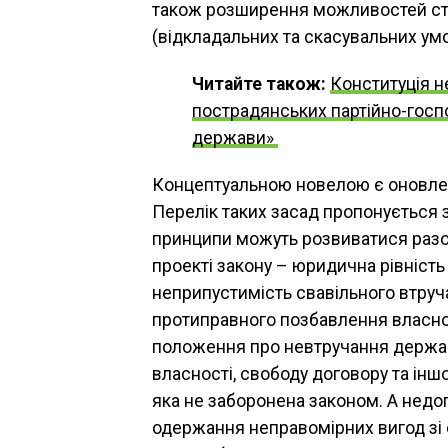
також розширення можливостей ст
(відкладальних та скасувальних умо
Читайте також:
Конституція н
пострадянських партійно-госпо
держави»
Концептуальною новелою є оновлен
Перелік таких засад пропонується
принципи можуть розвиватися разом
проекті закону – юридична рівність
неприпустимість свавільного втруч
протиправного позбавлення власнос
положення про невтручання держави
власності, свободу договору та інш
яка не заборонена законом. А нед
одержання неправомірних вигод зі 