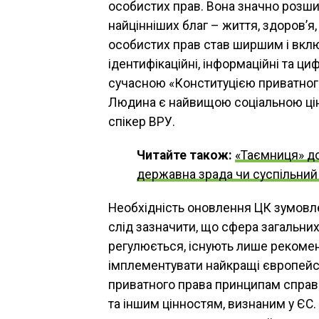
особистих прав. Вона значно розши
найцінніших благ – життя, здоров’я, 
особистих прав став ширшим і включ
ідентифікаційні, інформаційні та ци
сучасною «Конституцією приватног
Людина є найвищою соціальною цінн
спікер ВРУ.
Читайте також:
«Таємниця» до
державна зрада чи суспільний і
Необхідність оновлення ЦК зумовл
слід зазначити, що сфера загальни
регулюється, існують лише рекоме
імплементувати найкращі європейсь
приватного права принципам справе
та іншим цінностям, визнаним у ЄС