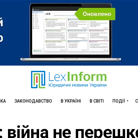
ИКА
ЗАКОНОДАВСТВО
В УКРАЇНІ
В СВІТІ
ПОДІЇ
С
 війна не перешк