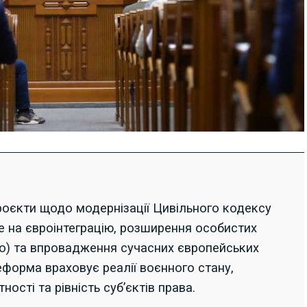
оєкти щодо модернізації Цивільного кодексу
е на євроінтеграцію, розширення особистих
о) та впровадження сучасних європейських
еформа враховує реалії воєнного стану,
ності та рівність суб’єктів права.