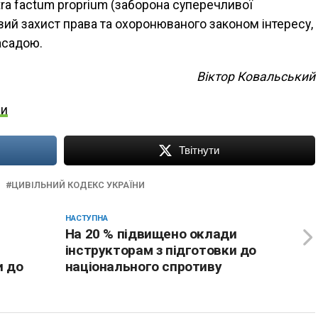
ra factum proprium (заборона суперечливої
вий захист права та охоронюваного законом інтересу,
асадою.
Віктор Ковальський
ни
Твітнути
ЦИВІЛЬНИЙ КОДЕКС УКРАЇНИ
НАСТУПНА
На 20 % підвищено оклади
інструкторам з підготовки до
и до
національного спротиву