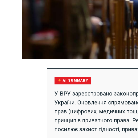
AI SUMMARY
У ВРУ зареєстровано законопр
України. Оновлення спрямован
прав (цифрових, медичних тощ
принципів приватного права. Р
посилює захист гідності, приват