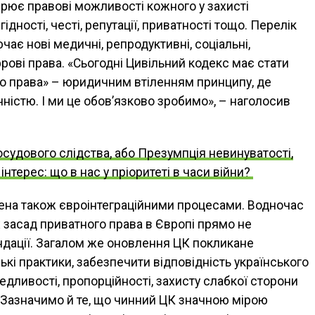
рює правові можливості кожного у захисті
гідності, честі, репутації, приватності тощо. Перелік
ає нові медичні, репродуктивні, соціальні,
фрові права. «Сьогодні Цивільний кодекс має стати
о права» – юридичним втіленням принципу, де
істю. І ми це обов’язково зробимо», – наголосив
судового слідства, або Презумпція невинуватості,
нтерес: що в нас у пріоритеті в часи війни?
ена також євроінтеграційними процесами. Водночас
х засад приватного права в Європі прямо не
ндації. Загалом же оновлення ЦК покликане
кі практики, забезпечити відповідність українського
дливості, пропорційності, захисту слабкої сторони
. Зазначимо й те, що чинний ЦК значною мірою