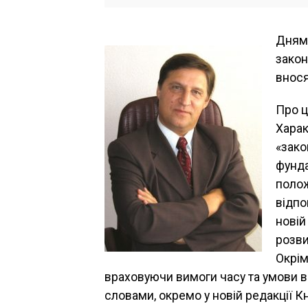
Днями
закон
внося
Про ц
Харак
«зако
фунда
полож
відпо
новій
розви
Окрім
враховуючи вимоги часу та умови во
словами, окремо у новій редакції 