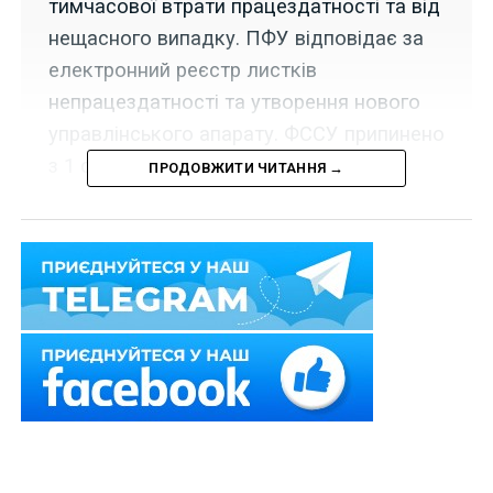
тимчасової втрати працездатності та від
нещасного випадку. ПФУ відповідає за
електронний реєстр листків
непрацездатності та утворення нового
управлінського апарату. ФССУ припинено
з 1 січня 2023 року.
ПРОДОВЖИТИ ЧИТАННЯ →
Набрав чинності Закон України «Про внесення змін до
Закону України «Про загальнообов’язкове державне
соціальне страхування» та Закону України «Про
загальнообов’язкове державне пенсійне
страхування» від 21 вересня 2022 р.
№ 2620-IX
.
Зокрема
новою редакцією
Закону України
«Про
загальнообов’язкове державне соціальне
страхування»
унормовано, серед іншого, що