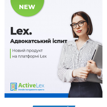
Читайте також:
Соціальні виплати продовжено
автоматично
Окрім того:
1) внесено зміни до Положення про Пенсійний фонд
України (постанова КМУ від 15 листопада 2022 р.
№
1289
);
2) внесено зміни до деяких постанов Кабінету
Міністрів України щодо забезпечення реалізації
окремих функцій Пенсійного фонду України
(постанова КМУ від 2 грудня 2022 р.
№ 1350
);
3) припинено з 1 січня 2023 р. Фонд соціального
страхування України та управлінь виконавчої
дирекції Фонду шляхом приєднання до Пенсійного
фонду України (постанова КМУ від 27 грудня 2022 р.
№ 1442).