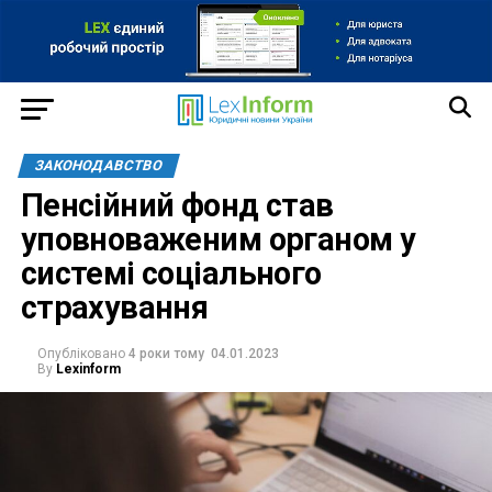
ЗАКОНОДАВСТВО
Пенсійний фонд став
уповноваженим органом у
системі соціального
страхування
Опубліковано
4 роки тому
04.01.2023
By
Lexinform