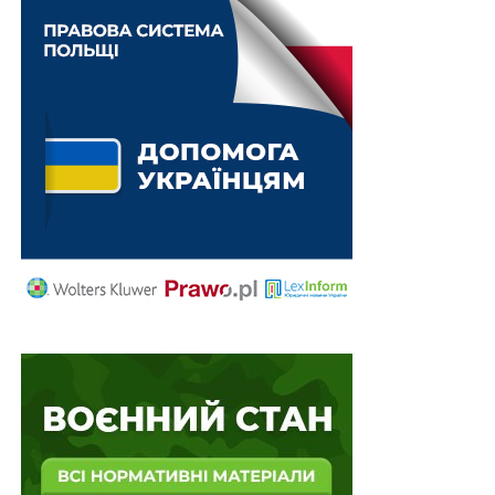
ПОВ'ЯЗАНІ ТЕМИ:
FEATURED
LEX
ПЕНСІЙНИЙ ФОНД УКРАЇНИ
СОЦІАЛЬНЕ СТРАХУВАННЯ
НАСТУПНА
За реалізацію будівельної продукції, яка не
відповідає вимогам нового Закону,
штрафуватимуть
НЕ ПРОПУСТІТЬ
Керівники підприємств і організацій вручатимуть
повістки військовозобов’язаним