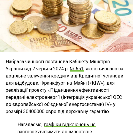
Набрала чинності постанова Кабінету Міністрів
України від 7 червня 2024 р.
№ 651
, якою визнано за
доцільне залучення кредиту від Кредитної установи
для відбудови, Франкфурт-на-Майні («KfW»), для
реалізації проекту «Підвищення ефективності
передачі електроенергії (інтеграція української ОЕС
до європейської об’єднаної енергосистеми) IV» у
розмірі 30400000 євро під державну гарантію.
Нагадаємо,
графіки відключень не
застосовуватимуть до імпортерів