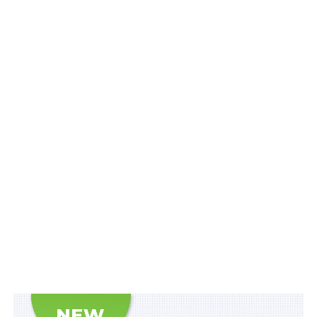
військових і спортивних ліцеїв
ПОВ'ЯЗАНІ ТЕМИ:
FEATURED
LEX
НАСТУПНА
Конгрес США має скасувати обмеження на
зброю, допомогу та навчання для бригади
«Азов»
НЕ ПРОПУСТІТЬ
2 етапи розвитку інклюзивного навчання до 2029
р.