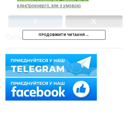
електроенергії, але з умовою
ПРОДОВЖИТИ ЧИТАННЯ →
Схожі статті:
Понад 10 млн євро на компенсації за знищене
житло
Спецпрокуратура повернула державі землі
оборони вартістю понад 4,2 млрд грн, які
передали…
90 млрд євро на підтримку України:
ратифіковано Угоду з ЄС
ПДВ за посилки вартістю до 150 євро: за
несплату не штрафуватимуть рік
Понад 183 млн грн на модернізацію їдалень