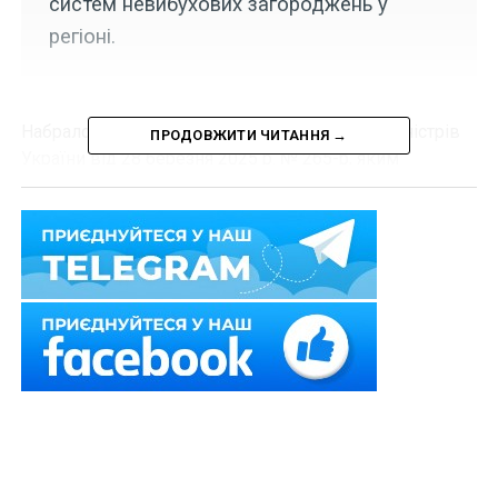
систем невибухових загороджень у
регіоні.
Набрало чинності розпорядження Кабінету Міністрів
ПРОДОВЖИТИ ЧИТАННЯ →
України від 28 березня 2025 р. № 265-р, яким
виділено Запорізькій обласній державній
адміністрації (для Запорізької обласної військової
адміністрації) 83320,735 тис. грн на здійснення
заходів, пов’язаних із зміцненням обороноздатності
держави, для завершення будівництва військових
інженерно-технічних і фортифікаційних споруд,
фортифікаційного обладнання оборонних рубежів,
улаштування системи невибухових загороджень.
Нагадаємо
про
екологічні та соціальні вимоги
до шкільних укриттів
Також зверніть увагу
на
Правові позиції Верховного