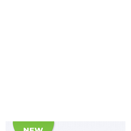
Суду щодо кримінальних правопорушень, пов’язаних
з війною,
та збірник
Воєнний стан. Всі нормативні
матеріали, алгоритми дій, роз’яснення, корисні
ресурси
.
Схожі статті:
Понад 10 млн євро на компенсації за знищене
житло
419 млн грн виділено на зарплати в шести
обласних військових адміністраціях
120 млн грн на компенсацію вартості авто для
осіб з інвалідністю внаслідок війни
Наявність затвердженого проєкту та поданої
декларації про завершення будівництва на…