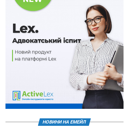
Понад 100 млн грн на зарядні станції для дітей
з інвалідністю групи А
ПОВ'ЯЗАНІ ТЕМИ:
FEATURED
LEX
НАСТУПНА
Водіїв поділять на 2 групи для проходження
медичного обстеження та огляду
НЕ ПРОПУСТІТЬ
Три випадки оцінювання стану задоволення
потреб дитини
НОВИНИ НА ЕМЕЙЛ