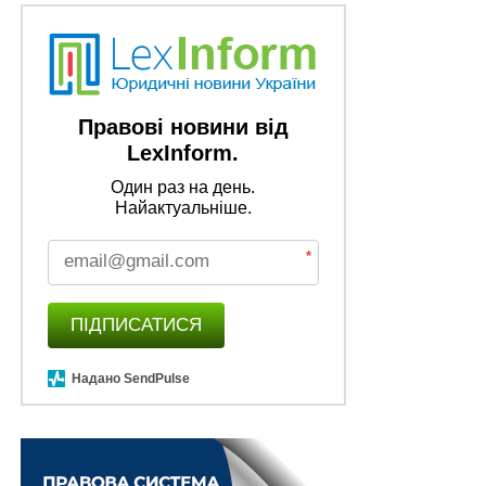
час їх адміністративного затримання
НЕ ПРОПУСТІТЬ
Звільняються від перевірки органами ДСНС
підприємства, застраховані від надзвичайних
ситуацій
Правові новини від
LexInform.
Один раз на день.
Найактуальніше.
*
ПІДПИСАТИСЯ
Надано SendPulse