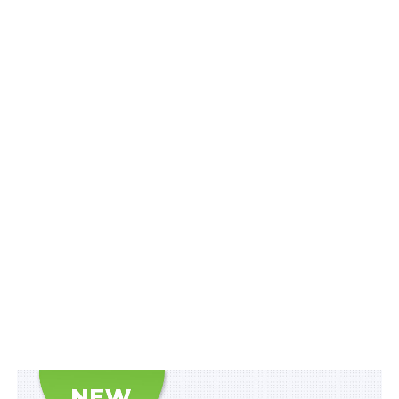
Підготовленим до другого читання проектом
удосконалюється правове регулювання у
рибогосподарській галузі, а саме:
1) уточнено назви документів дозвільного характеру
у галузі рибного господарства, особливості їх видачі,
відмови у видачі, переоформлення та анулювання;
2) визначено процедури та особливості надання в
користування на умовах оренди гідротехнічних
споруд для цілей аквакультури та гідротехнічних
споруд рибогосподарської технологічної водойми;
3) уточнено порядок розподілу лімітів спеціального
використання водних біоресурсів та нелімітованого
ресурсу на квоти добування (вилову), їх подальша
реалізація на аукціонах, що провадитимуть в е-формі;