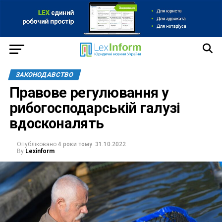
ЗАКОНОДАВСТВО
Правове регулювання у
рибогосподарській галузі
вдосконалять
Опубліковано
4 роки тому
31.10.2022
By
Lexinform