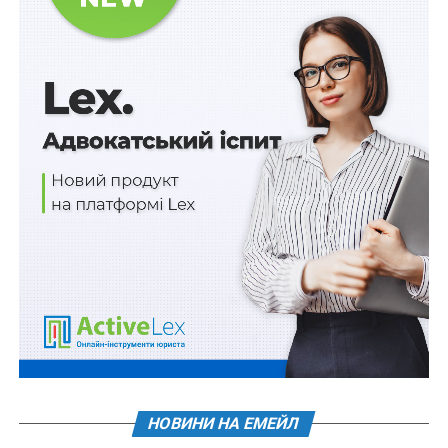
4) визначено особливості здійснення любительського
рибальства, що перевищує встановлені обсяги
безоплатного добування (вилову);
5) усунено колізійні норми між галузевими законами
та іншими законодавчими актами.
Схожі статті:
Регулювання факторингу виключено з
Цивільного кодексу
ПОВ'ЯЗАНІ ТЕМИ:
FEATURED
ВОДНІ БІОРЕСУРСИ
КОМІТЕТ ВР З ПИТАНЬ АГРАРНОЇ ТА ЗЕМЕЛЬНОЇ ПОЛІТИКИ
РИБНЕ ГОСПОДАРСТВО
НАСТУПНА
НОВИНИ НА ЕМЕЙЛ
Біометричні дані іноземців фіксуватимуть під