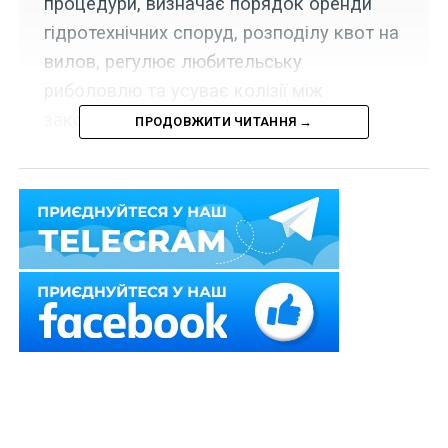
процедури, визначає порядок оренди
гідротехнічних споруд, розподілу квот на
вилов, регулює любительську
риболовлю та усуває колізії між
законами.
ПРОДОВЖИТИ ЧИТАННЯ →
Комітет з питань аграрної та земельної політики
рекомендував
Верховній Раді прийняти в цілому
проект Закону «Про внесення змін до деяких
законодавчих актів України щодо удосконалення
державного регулювання в галузі рибного
господарства, збереження та раціонального
використання водних біоресурсів та сфері
аквакультури»
№ 7616
.
Читайте також:
Договори оренди морського
простору укладатимуть через електронні торги