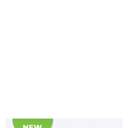
Пріоритетні публічні інвестиції тимчасово
плануватимуть в екосистемі DREAM
Національну стратегію ринкового нагляду
розроблятимуть раз на чотири роки
Як зростатимуть мінімальна зарплата і
прожитковий мінімум наступні 3 роки
ПОВ'ЯЗАНІ ТЕМИ:
FEATURED
LEX
МІНЦИФРИ
НАСТУПНА
До 50% окладу – надбавка помічникам ветеранів
за особливий характер праці
НЕ ПРОПУСТІТЬ
Переміщення військових товарів – через усі
пункти пропуску