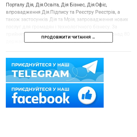
Порталу Дія, Дія.Освіта, Дія Бізнес, Дія.Офіс,
впровадження Дія.Підпису та Реєстру Реєстрів, а
також застосунків Дія та Мрія, запровадження нових
послуг для громадян і технологічного бізнесу. За
прийняті пріоритетні завдання відповідають понад 80
ПРОДОВЖИТИ ЧИТАННЯ →
державних органів, установ та підприємств», –
повідомили
у Міністерстві цифрової трансформації
України.
Також зверніть увагу на
Правові позиції
Верховного Суду щодо кримінальних
правопорушень, пов’язаних з війною,
та збірник
Воєнний стан. Всі нормативні матеріали,
алгоритми дій, роз’яснення, корисні ресурси
.
Схожі статті: