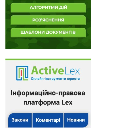
Фізична особа – продавець, яка отримувала дохід від
здійснення звітної діяльності через цифрові
платформи протягом періоду, що починається з дати
втрати нею права на застосування ставки 10
відсотків, зобов’язана включити суму такого доходу
до складу загального річного оподатковуваного
доходу за відповідний звітний рік, подати річну
декларацію про майновий стан і доходи (податкову
декларацію) відповідно до цього Кодексу та
самостійно сплатити податок з суми такого доходу за
ставкою 23 відсотки, за вирахуванням суми податку,
утриманої податковим агентом – оператором
платформи з такого доходу. При цьому сума доходу
фізичної особи – продавця та сума податку
утриманого оператором платформи, визначені в
іноземній валюті, перераховуються у гривні за
офіційним курсом гривні до іноземної валюти,
встановленим Національним банком України станом