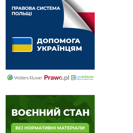
інформації, отриманої від компетентних органів
іноземної держави в рамках міжнародного
автоматичного обміну інформацією про доходи,
отримані через цифрові платформи, та іншої наявної у
контролюючого органу інформації, отриманої
відповідно до ст. 358 і 359 цього Кодексу.
Читайте також
:
Право на застосування
зниженої ставки податку на доходи нерезидента
має лише фактичний бенефіціарний власник
доходу
У разі невідповідності фізичної особи – продавця
вимогам п. 178-1.1 цієї статті, така особа втрачає
право на застосування ставки 10 відсотків,
починаючи з першого числа першого місяця
календарного кварталу, в якому допущено таку
невідповідність, до моменту її усунення, але не менш
як до 1 січня наступного податкового (звітного) року.