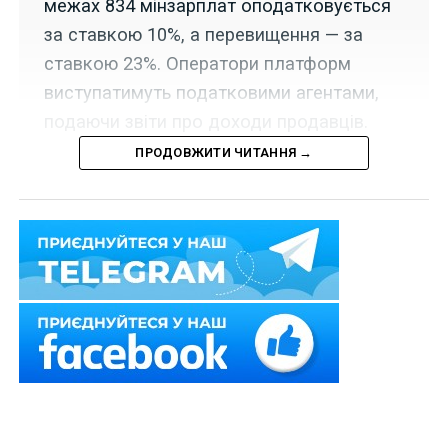
межах 834 мінзарплат оподатковується
за ставкою 10%, а перевищення — за
ставкою 23%. Оператори платформ
виступатимуть податковими агентами,
подаючи звіти про доходи продавців.
ПРОДОВЖИТИ ЧИТАННЯ →
Верховна Рада прийняла Закон (законопроект
№
15111-д
) щодо впровадження міжнародного
автоматичного обміну інформацією про доходи,
отримані через цифрові платформи, та оподаткування
таких доходів (так званий «податок на OLX»).
Серед іншого, згідно з новою ст. 178-1 Податкового
кодексу України дохід фізичної особи – продавця від
здійснення звітної діяльності через одну або більше
цифрових платформ оподатковується в порядку,
визначеному цією статтею, за умови що така фізична