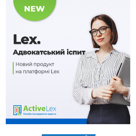
Дохід фізичної особи – продавця від продажу
товарів, отриманий через платформи, не включається
до загального оподатковуваного доходу,
якщо сума
такого доходу сукупно за календарний рік не
перевищує еквівалент 2000 євро
за офіційним
курсом гривні до євро, встановленим Національним
банком України на 1 січня звітного (податкового)
року.
Читайте також
:
Шахрайством є дії особи, яка
під виглядом надання бухгалтерських послуг
заволоділа грошовими коштами потерпілого, що
мали бути використані для сплати податків
Дохід фізичної особи – продавця, отриманий
протягом календарного року від здійснення звітної
діяльності через цифрові платформи у розмірі, що
не
перевищує 834 розміри мінімальної заробітної плати
,