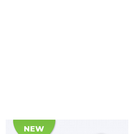
– облаштування приміщення небанківської установи
охоронними системами відеоспостереження;
– застосування охорони, технічної та фізичної,
залежно від обсягів готівки, з якою працює
небанківська установа;
– обладнання робочого місця касира небанківської
установи залежно від обсягів готівки або касовими
машинами, або конструктивними елементами
відгороджувальних конструкцій;
– зберігання цінностей у сховищі або сейфі, що
використовується як сховище.
Схожі статті: