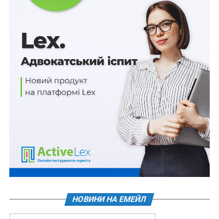
Атестовані наукові установи внесуть до Єдиної
електронної бази освіти
Довідки про несудимість органи і установи
можуть отримувати без участі громадян
Багатоквартирні будинки в Києві забезпечать
системами резервного живлення до 25 грудня
ПОВ'ЯЗАНІ ТЕМИ:
FEATURED
LEX
НБУ
НАСТУПНА
Не більше 60 млн грн на облаштування
індустріального парку
НЕ ПРОПУСТІТЬ
Фіксовані ціни на електроенергію для громадян
зберігатимуться до квітня 2023 р.
НОВИНИ НА ЕМЕЙЛ