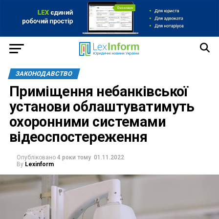
ЗАКОНОДАВСТВО
Приміщення небанківської
установи облаштуватимуть
охоронними системами
відеоспостереження
Опубліковано
4 роки тому
01.11.2022
By
Lexinform