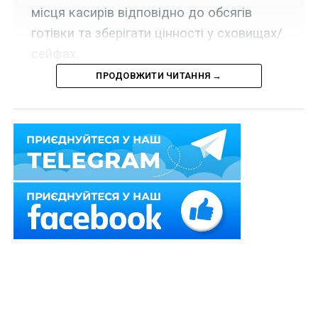
місця касирів відповідно до обсягів
готівки та зберігати цінності у сховищах/
сейфах.
ПРОДОВЖИТИ ЧИТАННЯ →
Набрала чинності постанова Правління Національного
банку України «Про внесення змін до Правил з
організації захисту приміщень небанківських установ
в Україні» від 29 липня 2022 р.
№ 166
.
Читайте також:
Колекторські компанії
перевірятимуть без попередження
Як
пояснили
у Національному банку, новою
редакцією
Правил
, затверджених постановою від 6
жовтня 2017 р. № 100, регулятор, зокрема передбачив
обов’язковість: