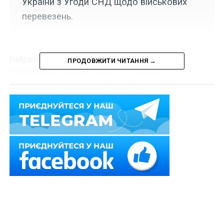
України з Угоди СНД щодо військових
перевезень.
Набрала чинності постанова Кабінету Міністрів
ПРОДОВЖИТИ ЧИТАННЯ →
України від 9 лютого 2024 р.
№ 143
, якою
постановлено вийти з
Угоди про співробітництво
держав – учасниць Співдружності Незалежних
Держав у боротьбі зі зростанням захворюваності на
цукровий діабет
, вчиненої 14 листопада 2008 р. у м.
Кишиневі.
Нагадаємо,
Україна вийшла з Угоди СНД про
виконання військових перевезень
Схожі статті: