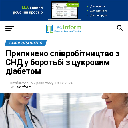
ЗАКОНОДАВСТВО
Припинено співробітництво з
СНД у боротьбі з цукровим
діабетом
Опубліковано
2 роки тому
19.02.2024
By
Lexinform