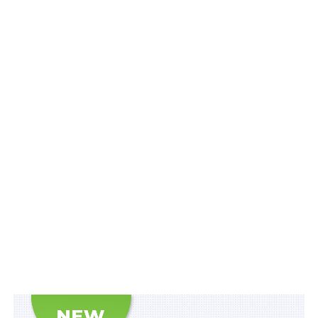
Схвалено дворічне співробітництво з
Європейським бюро ВООЗ
Схвалено протимінне співробітництво з Сирією
Безкоштовні тест-смужки пацієнтам з
діабетом II типу
ПОВ'ЯЗАНІ ТЕМИ:
FEATURED
LEX
НАСТУПНА
Відновлено звітність резидентів Дія Сіті про
відповідність
НЕ ПРОПУСТІТЬ
До проектів з утвердження української
ідентичності долучать 20% громадян