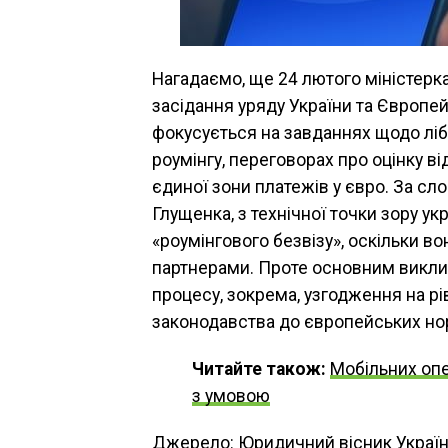
Нагадаємо, ще 24 лютого міністерк
засідання уряду України та Європейс
фокусується на завданнях щодо лібер
роумінгу, переговорах про оцінку в
єдиної зони платежів у євро. За с
Глущенка, з технічної точки зору у
«роумінгового безвізу», оскільки в
партнерами. Проте основним викл
процесу, зокрема, узгодження на рів
законодавства до європейських но
Читайте також:
Мобільних опе
з умовою
Джерело:
Юридичний вісник Украї