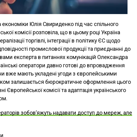
а економіки Юлія Свириденко під час спільного
ької комісії розповіла, що в цьому році Україна
алізації торгівлі, інтеграції в політику ЄС щодо
ідповідності промислової продукції та приєднанні до
ловами експерта в питаннях комунікацій Олександра
країнські оператори давно готові до впровадження
они вже мають укладені угоди з європейськими
иком залишається бюрократичне оформлення цього
ні Європейської комісії та адаптація українського
рм.
раторів зобов’яжуть надавати доступ до мереж, але
ни