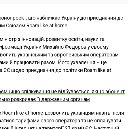
конопроект, що наближає Україну до приєднання до
им Союзом Roam like at home.
іністр з інновацій, розвитку освіти, науки та
нсформації України Михайло Федоров у своєму
зволить українським та європейським операторам
ами й працювати разом. Його ухвалення – це
з ЄС щодо приєднання до політики Roam like at
аємницю спілкування не відбувається, якщо абонент
ільно розкриває її державним органам
 Roam like at home дозволить українцям навіть після
ватися тарифами свого оператора та не сплачувати
зок й інтернет на території 27 країн ЄС. Наступний