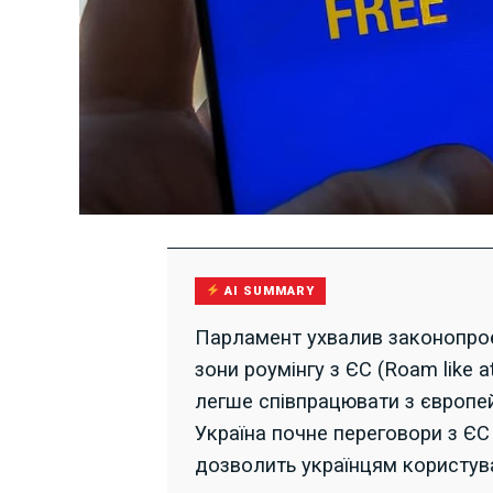
AI SUMMARY
Парламент ухвалив законопрое
зони роумінгу з ЄС (Roam like
легше співпрацювати з європе
Україна почне переговори з ЄС
дозволить українцям користув