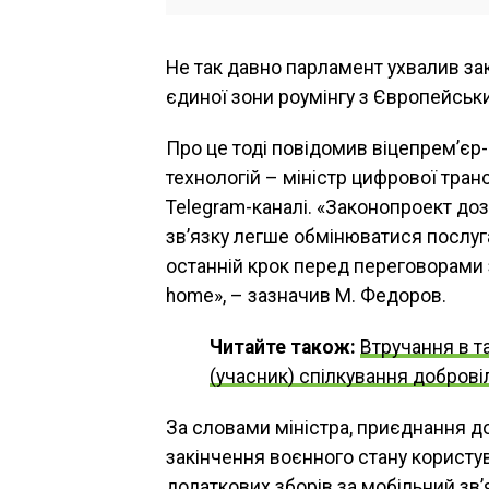
Не так давно парламент ухвалив за
єдиної зони роумінгу з Європейськ
Про це тоді повідомив віцепрем’єр-м
технологій – міністр цифрової тра
Telegram-каналі. «Законопроект до
зв’язку легше обмінюватися послуг
останній крок перед переговорами 
home», – зазначив М. Федоров.
Читайте також:
Втручання в т
(учасник) спілкування добров
За словами міністра, приєднання до
закінчення воєнного стану користу
додаткових зборів за мобільний зв’я