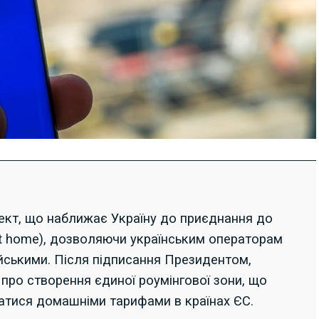
кт, що наближає Україну до приєднання до
 at home), дозволяючи українським операторам
йськими. Після підписання Президентом,
 про створення єдиної роумінгової зони, що
атися домашніми тарифами в країнах ЄС.