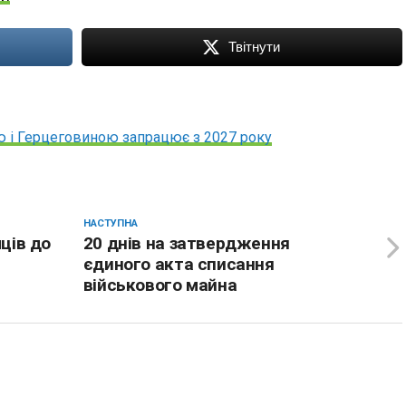
Твітнути
єю і Герцеговиною запрацює з 2027 року
НАСТУПНА
ців до
20 днів на затвердження
єдиного акта списання
військового майна