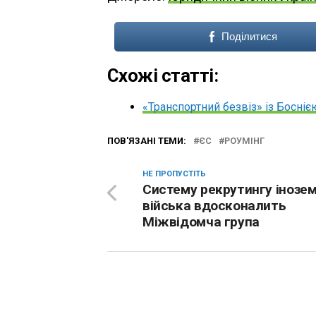
Поділитися
Схожі статті:
«Транспортний безвіз» із Босні
ПОВ'ЯЗАНІ ТЕМИ:
ЄС
РОУМІНГ
НЕ ПРОПУСТІТЬ
Систему рекрутингу інозем
війська вдосконалить
Міжвідомча група