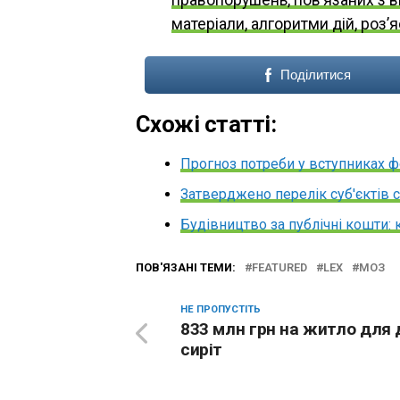
матеріали, алгоритми дій, роз’
Поділитися
Схожі статті:
Прогноз потреби у вступниках 
Затверджено перелік суб'єктів си
Будівництво за публічні кошти
ПОВ'ЯЗАНІ ТЕМИ:
FEATURED
LEX
МОЗ
НЕ ПРОПУСТІТЬ
833 млн грн на житло для 
сиріт