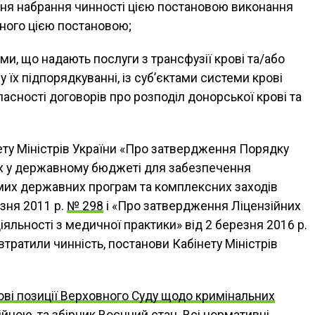
дня набрання чинності цією постановою виконання
ного цією постановою;
ми, що надають послуги з трансфузії крові та/або
у їх підпорядкуванні, із суб’єктами системи крові
асності договорів про розподіл донорської крові та
ту Міністрів України «Про затвердження Порядку
х у державному бюджеті для забезпечення
мих державних програм та комплексних заходів
зня 2011 р.
№ 298
і «Про затвердження Ліцензійних
яльності з медичної практики» від 2 березня 2016 р.
втратили чинність, постанови Кабінету Міністрів
ві позиції Верховного Суду щодо кримінальних
ійною,
та збірник
Воєнний стан. Всі нормативні