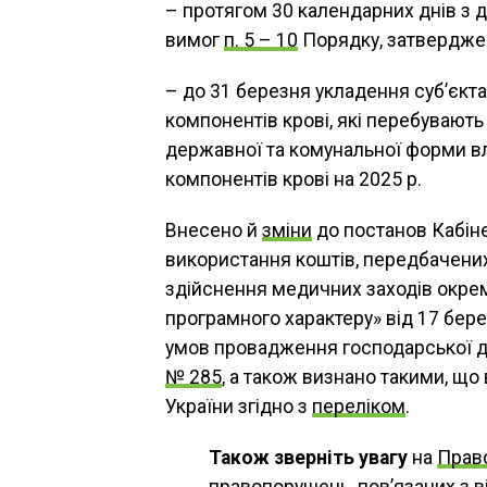
– протягом 30 календарних днів з 
вимог
п. 5 – 10
Порядку, затвердже
– до 31 березня укладення суб’єкта
компонентів крові, які перебувають 
державної та комунальної форми вл
компонентів крові на 2025 р.
Внесено й
зміни
до постанов Кабіне
використання коштів, передбачени
здійснення медичних заходів окре
програмного характеру» від 17 бере
умов провадження господарської ді
№ 285
, а також визнано такими, що 
України згідно з
переліком
.
Також зверніть увагу
на
Право
правопорушень, пов’язаних з в