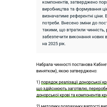
компонентів, затверджено поря
виробництва та формування ці
визначатиме референтні ціни.
потреби. Внесено зміни до по
такими, що втратили чинність,
забезпечити виконання нових в
на 2025 рік.
Набрала чинності постанова Кабінет
винятком), якою затверджено:
1)
порядок реалізації донорської кр
що здійснюють заготівлю, переробку
донорської крові та компонентів кр
2)
методику розрахунку вартості ви