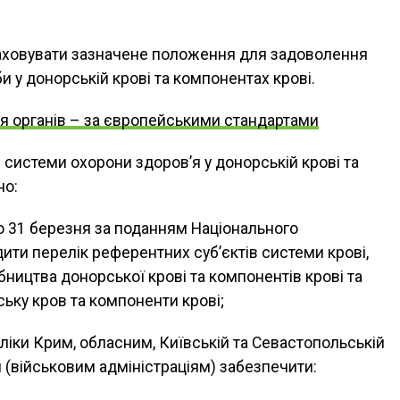
аховувати зазначене положення для задоволення
 у донорській крові та компонентах крові.
я органів – за європейськими стандартами
системи охорони здоров’я у донорській крові та
но:
до 31 березня за поданням Національного
ити перелік референтних суб’єктів системи крові,
ництва донорської крові та компонентів крові та
ьку кров та компоненти крові;
бліки Крим, обласним, Київській та Севастопольській
(військовим адміністраціям) забезпечити: