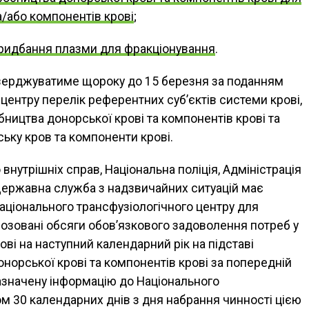
а/або компонентів крові
;
ридбання плазми для фракціонування
.
тверджуватиме щороку до 15 березня за поданням
центру перелік референтних суб’єктів системи крові,
ництва донорської крові та компонентів крові та
ьку кров та компоненти крові.
внутрішніх справ, Національна поліція, Адміністрація
ержавна служба з надзвичайних ситуацій має
аціонального трансфузіологічного центру для
озовані обсяги обов’язкового задоволення потреб у
ові на наступний календарний рік на підставі
онорської крові та компонентів крові за попередній
зазначену інформацію до Національного
ом 30 календарних днів з дня набрання чинності цією