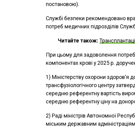
постановою).
Службі безпеки рекомендовано вр
потреб медичних підрозділів Служби
Читайте також:
Трансплантаці
При цьому для задоволення потреб 
компонентах крові у 2025 р. доруче
1) Міністерству охорони здоров’я 
трансфузіологічного центру затверд
середню референтну вартість вироб
середню референтну ціну на донорс
2) Раді міністрів Автономної Респу
міським державним адміністраціям 