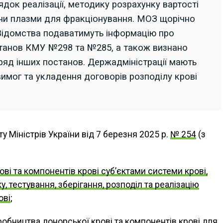
док реалізації, методику розрахунку вартості
ни плазми для фракціонування. МОЗ щорічно
 Відомства подаватимуть інформацію про
станов КМУ №298 та №285, а також визнано
 ряд інших постанов. Держадміністрації мають
имог та укладення договорів розподілу крові
у Міністрів України від 7 березня 2025 р.
№ 254
(з
ові та компонентів крові суб’єктами системи крові,
, тестування, зберігання, розподіл та реалізацію
ові
;
робництва донорської крові та компонентів крові для