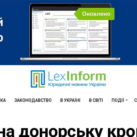
ИКА
ЗАКОНОДАВСТВО
В УКРАЇНІ
В СВІТІ
ПОДІЇ
С
на донорську кро