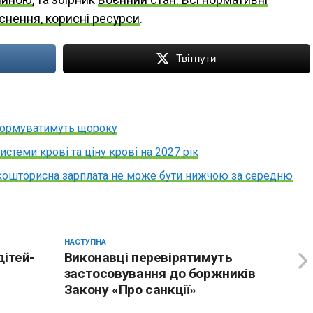
яснення, корисні ресурси
.
Твітнути
формуватимуть щороку
стеми крові та ціну крові на 2027 рік
: кошторисна зарплата не може бути нижчою за середню
НАСТУПНА
дітей-
Виконавці перевірятимуть
застосовування до боржників
Закону «Про санкції»