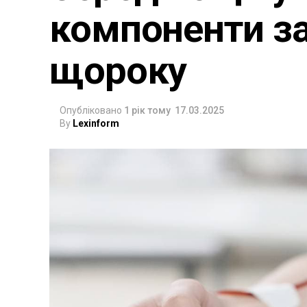
компоненти з
щороку
Опубліковано
1 рік тому
17.03.2025
By
Lexinform