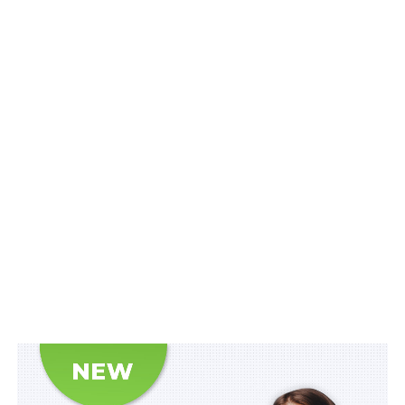
патронатного вихователя можуть бути одночасно
влаштовані діти, які не є рідними братами та сестрами
або такими, що виховувались в одній сім’ї. Кількість
влаштованих дітей, які не є членами однієї сім’ї, не
може перевищувати п’яти осіб. При цьому
враховується можливості патронатного вихователя
забезпечити догляд, виховання та реабілітацію всіх
влаштованих дітей.
Читайте також:
Особливості повернення дітей,
тимчасово переміщених за межі України
Термін перебування дитини в сім’ї патронатного
вихователя
може бути продовжений органом опіки
та піклування понад шість місяців
, але не довше, а
ніж до припинення чи скасування правового режиму
воєнного стану.
У разі, якщо строк дії договору про патронат